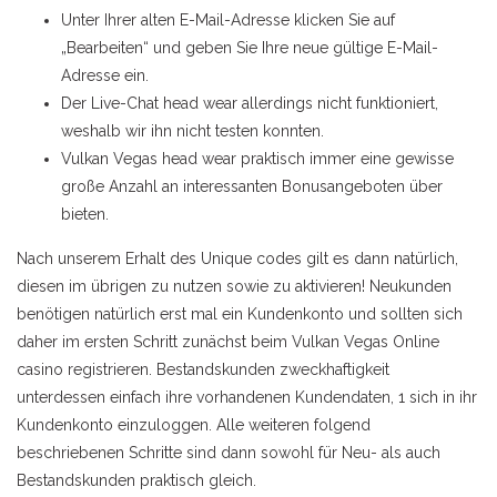
Unter Ihrer alten E-Mail-Adresse klicken Sie auf
„Bearbeiten“ und geben Sie Ihre neue gültige E-Mail-
Adresse ein.
Der Live-Chat head wear allerdings nicht funktioniert,
weshalb wir ihn nicht testen konnten.
Vulkan Vegas head wear praktisch immer eine gewisse
große Anzahl an interessanten Bonusangeboten über
bieten.
Nach unserem Erhalt des Unique codes gilt es dann natürlich,
diesen im übrigen zu nutzen sowie zu aktivieren! Neukunden
benötigen natürlich erst mal ein Kundenkonto und sollten sich
daher im ersten Schritt zunächst beim Vulkan Vegas Online
casino registrieren. Bestandskunden zweckhaftigkeit
unterdessen einfach ihre vorhandenen Kundendaten, 1 sich in ihr
Kundenkonto einzuloggen. Alle weiteren folgend
beschriebenen Schritte sind dann sowohl für Neu- als auch
Bestandskunden praktisch gleich.