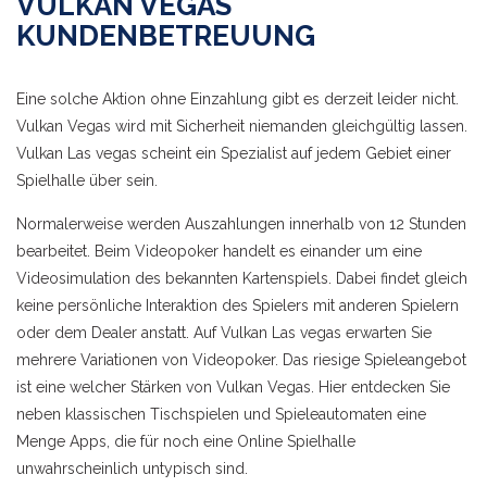
VULKAN VEGAS
KUNDENBETREUUNG
Eine solche Aktion ohne Einzahlung gibt es derzeit leider nicht.
Vulkan Vegas wird mit Sicherheit niemanden gleichgültig lassen.
Vulkan Las vegas scheint ein Spezialist auf jedem Gebiet einer
Spielhalle über sein.
Normalerweise werden Auszahlungen innerhalb von 12 Stunden
bearbeitet. Beim Videopoker handelt es einander um eine
Videosimulation des bekannten Kartenspiels. Dabei findet gleich
keine persönliche Interaktion des Spielers mit anderen Spielern
oder dem Dealer anstatt. Auf Vulkan Las vegas erwarten Sie
mehrere Variationen von Videopoker. Das riesige Spieleangebot
ist eine welcher Stärken von Vulkan Vegas. Hier entdecken Sie
neben klassischen Tischspielen und Spieleautomaten eine
Menge Apps, die für noch eine Online Spielhalle
unwahrscheinlich untypisch sind.