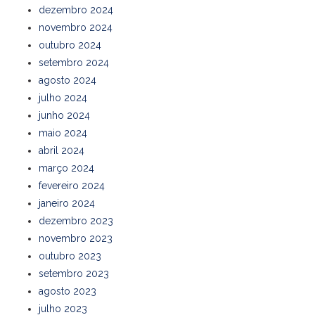
dezembro 2024
novembro 2024
outubro 2024
setembro 2024
agosto 2024
julho 2024
junho 2024
maio 2024
abril 2024
março 2024
fevereiro 2024
janeiro 2024
dezembro 2023
novembro 2023
outubro 2023
setembro 2023
agosto 2023
julho 2023