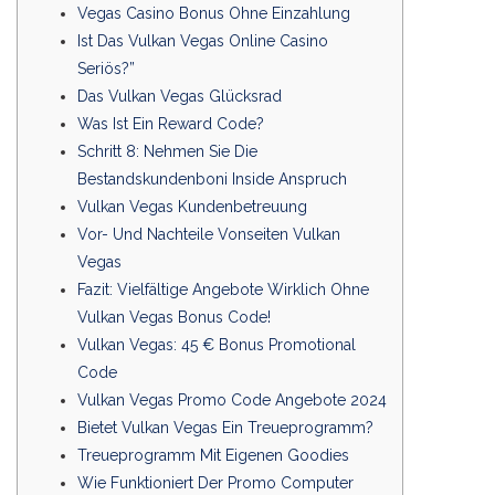
Vegas Casino Bonus Ohne Einzahlung
Ist Das Vulkan Vegas Online Casino
Seriös?”
Das Vulkan Vegas Glücksrad
Was Ist Ein Reward Code?
Schritt 8: Nehmen Sie Die
Bestandskundenboni Inside Anspruch
Vulkan Vegas Kundenbetreuung
Vor- Und Nachteile Vonseiten Vulkan
Vegas
Fazit: Vielfältige Angebote Wirklich Ohne
Vulkan Vegas Bonus Code!
Vulkan Vegas: 45 € Bonus Promotional
Code
Vulkan Vegas Promo Code Angebote 2024
Bietet Vulkan Vegas Ein Treueprogramm?
Treueprogramm Mit Eigenen Goodies
Wie Funktioniert Der Promo Computer