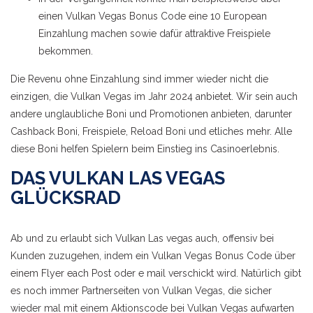
einen Vulkan Vegas Bonus Code eine 10 European
Einzahlung machen sowie dafür attraktive Freispiele
bekommen.
Die Revenu ohne Einzahlung sind immer wieder nicht die
einzigen, die Vulkan Vegas im Jahr 2024 anbietet. Wir sein auch
andere unglaubliche Boni und Promotionen anbieten, darunter
Cashback Boni, Freispiele, Reload Boni und etliches mehr. Alle
diese Boni helfen Spielern beim Einstieg ins Casinoerlebnis.
DAS VULKAN LAS VEGAS
GLÜCKSRAD
Ab und zu erlaubt sich Vulkan Las vegas auch, offensiv bei
Kunden zuzugehen, indem ein Vulkan Vegas Bonus Code über
einem Flyer each Post oder e mail verschickt wird. Natürlich gibt
es noch immer Partnerseiten von Vulkan Vegas, die sicher
wieder mal mit einem Aktionscode bei Vulkan Vegas aufwarten