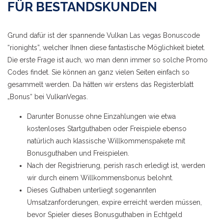
FÜR BESTANDSKUNDEN
Grund dafür ist der spannende Vulkan Las vegas Bonuscode
“rionights”, welcher Ihnen diese fantastische Möglichkeit bietet.
Die erste Frage ist auch, wo man denn immer so solche Promo
Codes findet. Sie können an ganz vielen Seiten einfach so
gesammelt werden. Da hätten wir erstens das Registerblatt
„Bonus“ bei VulkanVegas.
Darunter Bonusse ohne Einzahlungen wie etwa
kostenloses Startguthaben oder Freispiele ebenso
natürlich auch klassische Willkommenspakete mit
Bonusguthaben und Freispielen.
Nach der Registrierung, perish rasch erledigt ist, werden
wir durch einem Willkommensbonus belohnt.
Dieses Guthaben unterliegt sogenannten
Umsatzanforderungen, expire erreicht werden müssen,
bevor Spieler dieses Bonusguthaben in Echtgeld