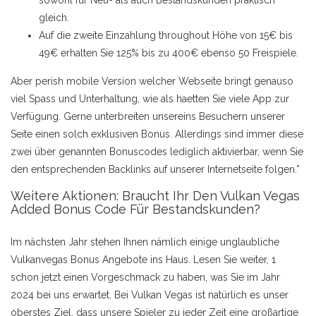
sowohl für Neu- als auch Bestandskunden praktisch
gleich.
Auf die zweite Einzahlung throughout Höhe von 15€ bis
49€ erhalten Sie 125% bis zu 400€ ebenso 50 Freispiele.
Aber perish mobile Version welcher Webseite bringt genauso
viel Spass und Unterhaltung, wie als haetten Sie viele App zur
Verfügung. Gerne unterbreiten unsereins Besuchern unserer
Seite einen solch exklusiven Bonus. Allerdings sind immer diese
zwei über genannten Bonuscodes lediglich aktivierbar, wenn Sie
den entsprechenden Backlinks auf unserer Internetseite folgen.”
Weitere Aktionen: Braucht Ihr Den Vulkan Vegas
Added Bonus Code Für Bestandskunden?
Im nächsten Jahr stehen Ihnen nämlich einige unglaubliche
Vulkanvegas Bonus Angebote ins Haus. Lesen Sie weiter, 1
schon jetzt einen Vorgeschmack zu haben, was Sie im Jahr
2024 bei uns erwartet. Bei Vulkan Vegas ist natürlich es unser
oberstes Ziel, dass unsere Spieler zu jeder Zeit eine großartige