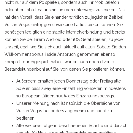
nicht nur auf dem Pc spielen, sondern auch Ihr Mobiltelefon
oder aber Tablet dafür sinn, um von unterwegs zu spielen. Das
hat den Vorteil, dass Sie einander wirklich zu jeglicher Zeit bei
Vulkan Vegas einloggen sowie eine Partie spielen können. Sie
benötigen lediglich eine stabile Internetverbindung und bereits
können Sie bei Ihrem Android oder iOS Gerät spielen, zu jeder
Uhrzeit, egal, wo Sie sich auch aktuell aufhalten. Sobald Sie den
Willkommensbonus inside Anspruch genommen ebenso
komplett durchgespielt haben, warten auch noch diverse
Bestandskundenboni auf Sie, von denen Sie profitieren können.
Außerdem erhalten jeden Donnerstag oder Freitag alle
Spieler, pass away eine Einzahlung vonseiten mindestens
10 European tätigen, 100% des Einzahlungsbetrags.
Unserer Meinung nach ist natürlich die Oberfläche von
Vulkan Vegas besonders angenehm und leicht zu
bedienen.
Alle weiteren folgend beschriebenen Schritte sind danach