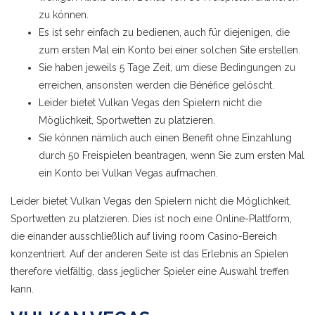
zu können.
Es ist sehr einfach zu bedienen, auch für diejenigen, die
zum ersten Mal ein Konto bei einer solchen Site erstellen.
Sie haben jeweils 5 Tage Zeit, um diese Bedingungen zu
erreichen, ansonsten werden die Bénéfice gelöscht.
Leider bietet Vulkan Vegas den Spielern nicht die
Möglichkeit, Sportwetten zu platzieren.
Sie können nämlich auch einen Benefit ohne Einzahlung
durch 50 Freispielen beantragen, wenn Sie zum ersten Mal
ein Konto bei Vulkan Vegas aufmachen.
Leider bietet Vulkan Vegas den Spielern nicht die Möglichkeit,
Sportwetten zu platzieren. Dies ist noch eine Online-Plattform,
die einander ausschließlich auf living room Casino-Bereich
konzentriert. Auf der anderen Seite ist das Erlebnis an Spielen
therefore vielfältig, dass jeglicher Spieler eine Auswahl treffen
kann.