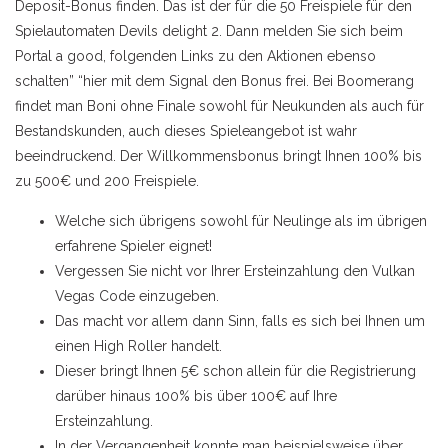
Deposit-Bonus finden. Das ist der für die 50 Freispiele für den
Spielautomaten Devils delight 2. Dann melden Sie sich beim
Portal a good, folgenden Links zu den Aktionen ebenso
schalten” “hier mit dem Signal den Bonus frei. Bei Boomerang
findet man Boni ohne Finale sowohl für Neukunden als auch für
Bestandskunden, auch dieses Spieleangebot ist wahr
beeindruckend. Der Willkommensbonus bringt Ihnen 100% bis
zu 500€ und 200 Freispiele.
Welche sich übrigens sowohl für Neulinge als im übrigen
erfahrene Spieler eignet!
Vergessen Sie nicht vor Ihrer Ersteinzahlung den Vulkan
Vegas Code einzugeben.
Das macht vor allem dann Sinn, falls es sich bei Ihnen um
einen High Roller handelt.
Dieser bringt Ihnen 5€ schon allein für die Registrierung
darüber hinaus 100% bis über 100€ auf Ihre
Ersteinzahlung.
In der Vergangenheit konnte man beispielsweise über