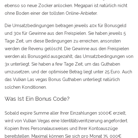
ebenso so neue Zocker anlocken. Megapari ist natürlich nicht
ohne Boden einer der tollsten Online-Anbieter.
Die Umsatzbedingungen betragen jeweils 40x für Bonusgeld
und 30x für Gewinne aus den Freispielen. Sie haben jeweils 5
Tage Zeit, um diese Bedingungen zu erreichen, ansonsten
werden die Revenu gelöscht. Die Gewinne aus den Freispielen
werden als Bonusgeld ausgezahlt, das Umsatzbedingungen von
3x unterliegt. Sie haben a few Tage Zeit, um das Guthaben
umzusetzen, und der optimisée Betrag liegt unter 25 Euro. Auch
das Vulkan Las vegas Bonus Guthaben unterliegt natürlich
solchen Konditionen.
Was Ist Ein Bonus Code?
Sobald expire Summe aller Ihrer Einzahlungen 1000€ erzielt,
wird von Vulkan Vegas eine Identitätsverifizierung angefordert.
Kopien Ihres Personalausweises und Ihrer Kontoauszüge
bereitstellen. Maximal können Sie sich pro Monat 75. 000€