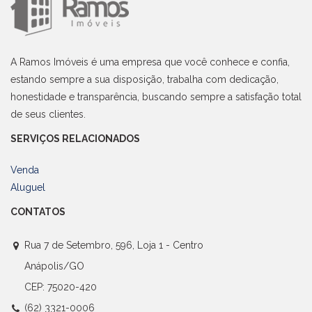
A Ramos Imóveis é uma empresa que você conhece e confia,
estando sempre a sua disposição, trabalha com dedicação,
honestidade e transparência, buscando sempre a satisfação total
de seus clientes.
SERVIÇOS RELACIONADOS
Venda
Aluguel
CONTATOS
Rua 7 de Setembro, 596, Loja 1 - Centro
Anápolis/GO
CEP: 75020-420
(62) 3321-0006