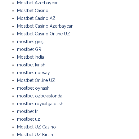
Mostbet Azerbaycan
Mostbet Casino
Mostbet Casino AZ
Mostbet Casino Azerbaycan
Mostbet Casino Online UZ
mostbet giriş
mostbet GR
Mostbet India
mostbet kirish
mostbet norway
Mostbet Online UZ
mostbet oynash
mostbet ozbekistonda
mostbet royxatga olish
mostbet tr
mostbet uz
Mostbet UZ Casino
Mostbet UZ Kirish