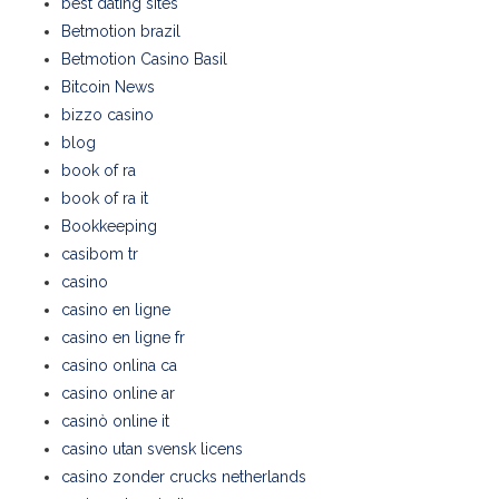
best dating sites
Betmotion brazil
Betmotion Casino Basil
Bitcoin News
bizzo casino
blog
book of ra
book of ra it
Bookkeeping
casibom tr
casino
casino en ligne
casino en ligne fr
casino onlina ca
casino online ar
casinò online it
casino utan svensk licens
casino zonder crucks netherlands