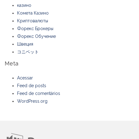
казино
Комета Казино
Криптовалюты
Форекс Брокеры
Форекс Обучение
Швеция
コニベット
Meta
Acessar
Feed de posts
Feed de comentários
WordPress.org