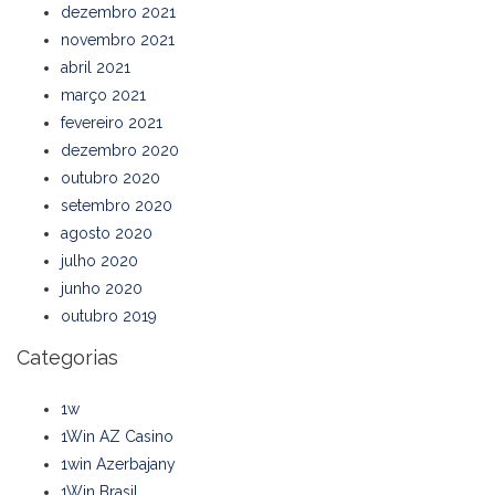
dezembro 2021
novembro 2021
abril 2021
março 2021
fevereiro 2021
dezembro 2020
outubro 2020
setembro 2020
agosto 2020
julho 2020
junho 2020
outubro 2019
Categorias
1w
1Win AZ Casino
1win Azerbajany
1Win Brasil