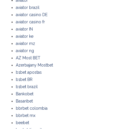
aviator
aviator brazil
aviator casino DE
aviator casino fr
aviator IN
aviator ke
aviator mz
aviator ng
AZ Most BET
Azerbajany Mostbet
b1bet apostas
b1bet BR
b1bet brazil
Bankobet
Basaribet
bbrbet colombia
bbrbet mx
beebet