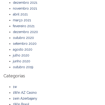
dezembro 2021
novembro 2021
abril 2021
março 2021
fevereiro 2021
dezembro 2020
outubro 2020
setembro 2020
agosto 2020
julho 2020
junho 2020
outubro 2019
Categorias
1w
1Win AZ Casino
1win Azerbajany
1Win Brasil