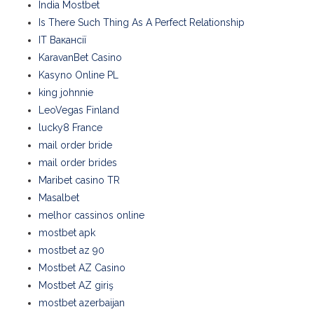
India Mostbet
Is There Such Thing As A Perfect Relationship
IT Вакансії
KaravanBet Casino
Kasyno Online PL
king johnnie
LeoVegas Finland
lucky8 France
mail order bride
mail order brides
Maribet casino TR
Masalbet
melhor cassinos online
mostbet apk
mostbet az 90
Mostbet AZ Casino
Mostbet AZ giriş
mostbet azerbaijan