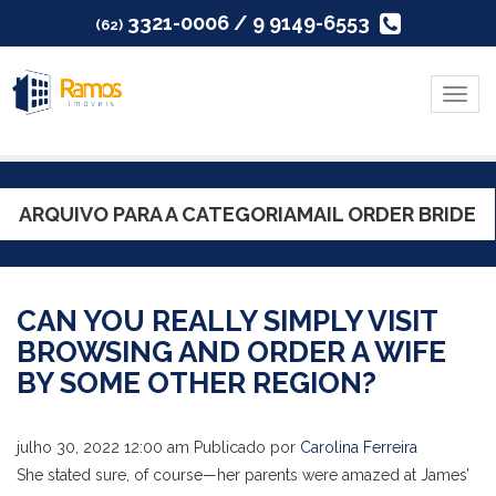
3321-0006 / 9 9149-6553
(62)
Menu
ARQUIVO PARA A CATEGORIAMAIL ORDER BRIDE
CAN YOU REALLY SIMPLY VISIT
BROWSING AND ORDER A WIFE
BY SOME OTHER REGION?
julho 30, 2022 12:00 am
Publicado por
Carolina Ferreira
She stated sure, of course—her parents were amazed at James’