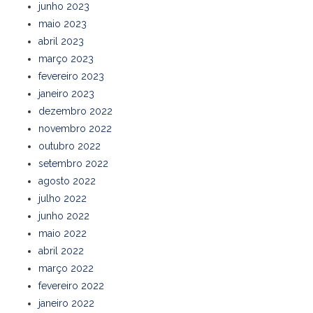
junho 2023
maio 2023
abril 2023
março 2023
fevereiro 2023
janeiro 2023
dezembro 2022
novembro 2022
outubro 2022
setembro 2022
agosto 2022
julho 2022
junho 2022
maio 2022
abril 2022
março 2022
fevereiro 2022
janeiro 2022