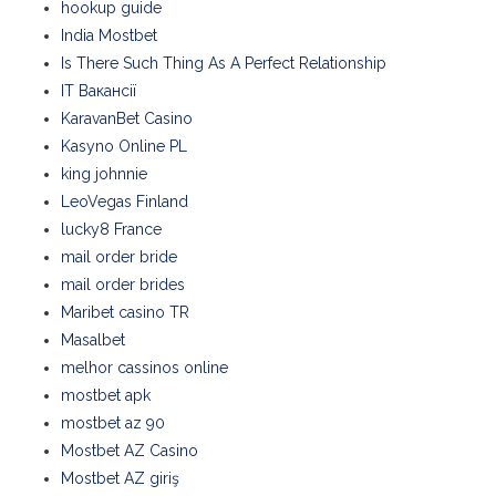
hookup guide
India Mostbet
Is There Such Thing As A Perfect Relationship
IT Вакансії
KaravanBet Casino
Kasyno Online PL
king johnnie
LeoVegas Finland
lucky8 France
mail order bride
mail order brides
Maribet casino TR
Masalbet
melhor cassinos online
mostbet apk
mostbet az 90
Mostbet AZ Casino
Mostbet AZ giriş