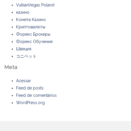
VulkanVegas Poland
казино
Комета Казино
Криптовалюты
Форекс Брокеры
Форекс Обучение
Швеция
コニベット
Meta
Acessar
Feed de posts
Feed de comentários
WordPress.org