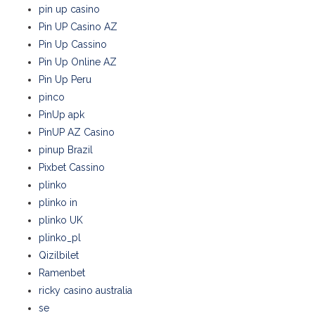
pin up casino
Pin UP Casino AZ
Pin Up Cassino
Pin Up Online AZ
Pin Up Peru
pinco
PinUp apk
PinUP AZ Casino
pinup Brazil
Pixbet Cassino
plinko
plinko in
plinko UK
plinko_pl
Qizilbilet
Ramenbet
ricky casino australia
se