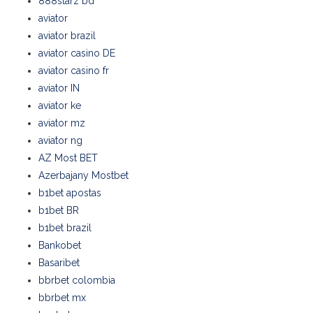
888starz bd
aviator
aviator brazil
aviator casino DE
aviator casino fr
aviator IN
aviator ke
aviator mz
aviator ng
AZ Most BET
Azerbajany Mostbet
b1bet apostas
b1bet BR
b1bet brazil
Bankobet
Basaribet
bbrbet colombia
bbrbet mx