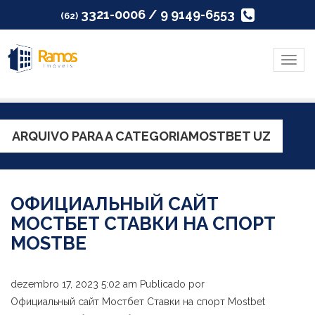
3321-0006 / 9 9149-6553
(62)
Menu
ARQUIVO PARA A CATEGORIAMOSTBET UZ
ОФИЦИАЛЬНЫЙ САЙТ
МОСТБЕТ СТАВКИ НА СПОРТ
MOSTBE
dezembro 17, 2023 5:02 am
Publicado por
Официальный сайт Мостбет Ставки на спорт Mostbet