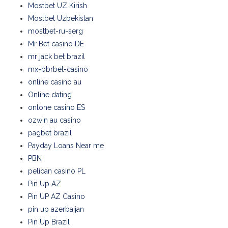
Mostbet UZ Kirish
Mostbet Uzbekistan
mostbet-ru-serg
Mr Bet casino DE
mr jack bet brazil
mx-bbrbet-casino
online casino au
Online dating
onlone casino ES
ozwin au casino
pagbet brazil
Payday Loans Near me
PBN
pelican casino PL
Pin Up AZ
Pin UP AZ Casino
pin up azerbaijan
Pin Up Brazil