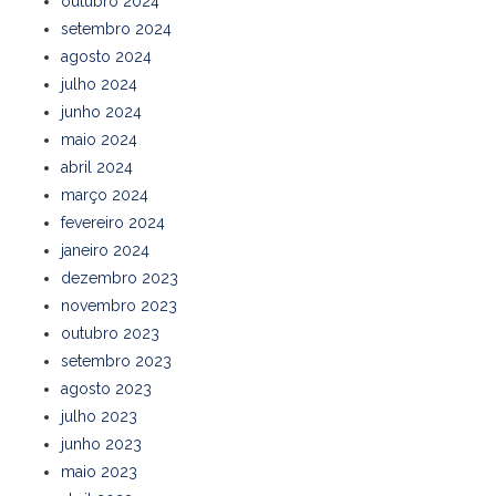
outubro 2024
setembro 2024
agosto 2024
julho 2024
junho 2024
maio 2024
abril 2024
março 2024
fevereiro 2024
janeiro 2024
dezembro 2023
novembro 2023
outubro 2023
setembro 2023
agosto 2023
julho 2023
junho 2023
maio 2023