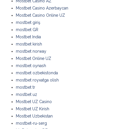
Mostbet Casino AZ
Mostbet Casino Azerbaycan
Mostbet Casino Online UZ
mostbet giriş
mostbet GR
Mostbet India
mostbet kirish
mostbet norway
Mostbet Online UZ
mostbet oynash
mostbet ozbekistonda
mostbet royxatga olish
mostbet tr
mostbet uz
Mostbet UZ Casino
Mostbet UZ Kirish
Mostbet Uzbekistan
mostbet-ru-serg