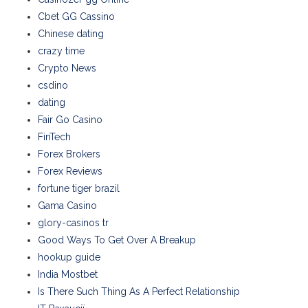
Cbet GG Cassino
Chinese dating
crazy time
Crypto News
csdino
dating
Fair Go Casino
FinTech
Forex Brokers
Forex Reviews
fortune tiger brazil
Gama Casino
glory-casinos tr
Good Ways To Get Over A Breakup
hookup guide
India Mostbet
Is There Such Thing As A Perfect Relationship