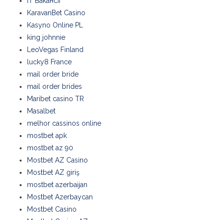
IT Вакансії
KaravanBet Casino
Kasyno Online PL
king johnnie
LeoVegas Finland
lucky8 France
mail order bride
mail order brides
Maribet casino TR
Masalbet
melhor cassinos online
mostbet apk
mostbet az 90
Mostbet AZ Casino
Mostbet AZ giriş
mostbet azerbaijan
Mostbet Azerbaycan
Mostbet Casino