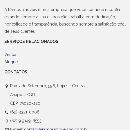
A Ramos Imóveis é uma empresa que você conhece e confia,
estando sempre a sua disposição, trabalha com dedicação,
honestidade e transparência, buscando sempre a satisfação total
de seus clientes.
SERVIÇOS RELACIONADOS
Venda
Aluguel
CONTATOS
Rua 7 de Setembro, 596, Loja 1 - Centro
Anápolis/GO
CEP: 75020-420
(62) 3321-0006
(62) 9 9149-6553
E-mail:
contato@ramosimoveisgo.com.br