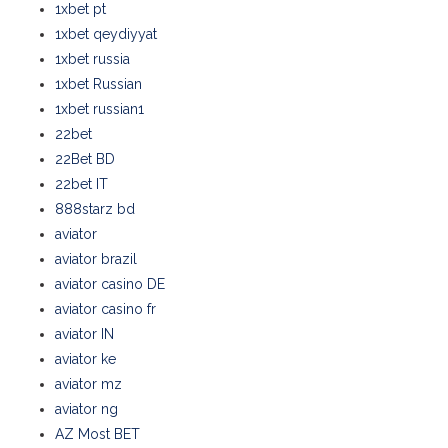
1xbet pt
1xbet qeydiyyat
1xbet russia
1xbet Russian
1xbet russian1
22bet
22Bet BD
22bet IT
888starz bd
aviator
aviator brazil
aviator casino DE
aviator casino fr
aviator IN
aviator ke
aviator mz
aviator ng
AZ Most BET