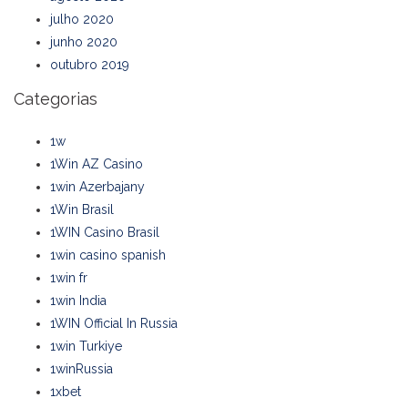
julho 2020
junho 2020
outubro 2019
Categorias
1w
1Win AZ Casino
1win Azerbajany
1Win Brasil
1WIN Casino Brasil
1win casino spanish
1win fr
1win India
1WIN Official In Russia
1win Turkiye
1winRussia
1xbet