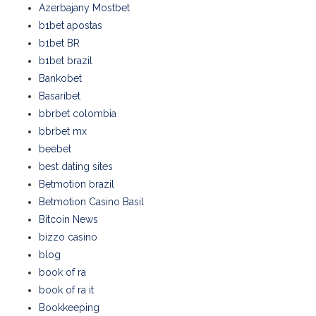
Azerbajany Mostbet
b1bet apostas
b1bet BR
b1bet brazil
Bankobet
Basaribet
bbrbet colombia
bbrbet mx
beebet
best dating sites
Betmotion brazil
Betmotion Casino Basil
Bitcoin News
bizzo casino
blog
book of ra
book of ra it
Bookkeeping