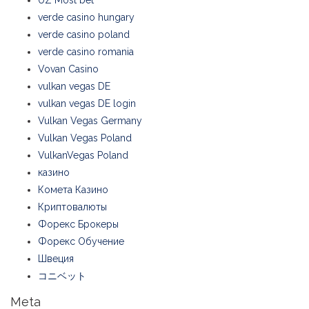
UZ Most bet
verde casino hungary
verde casino poland
verde casino romania
Vovan Casino
vulkan vegas DE
vulkan vegas DE login
Vulkan Vegas Germany
Vulkan Vegas Poland
VulkanVegas Poland
казино
Комета Казино
Криптовалюты
Форекс Брокеры
Форекс Обучение
Швеция
コニベット
Meta