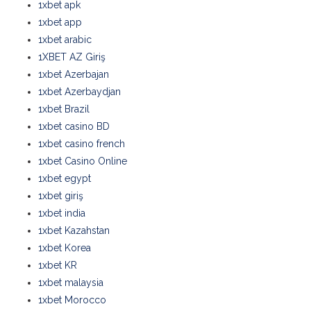
1xbet apk
1xbet app
1xbet arabic
1XBET AZ Giriş
1xbet Azerbajan
1xbet Azerbaydjan
1xbet Brazil
1xbet casino BD
1xbet casino french
1xbet Casino Online
1xbet egypt
1xbet giriş
1xbet india
1xbet Kazahstan
1xbet Korea
1xbet KR
1xbet malaysia
1xbet Morocco