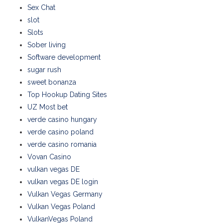
Sex Chat
slot
Slots
Sober living
Software development
sugar rush
sweet bonanza
Top Hookup Dating Sites
UZ Most bet
verde casino hungary
verde casino poland
verde casino romania
Vovan Casino
vulkan vegas DE
vulkan vegas DE login
Vulkan Vegas Germany
Vulkan Vegas Poland
VulkanVegas Poland