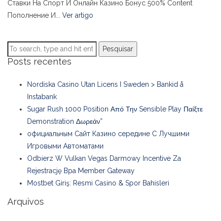
Ставки На Спорт И Онлайн Казино Бонус 500% Content
Пополнение И...
Ver artigo
Pesquisar
Posts recentes
Nordiska Casino Utan Licens I Sweden > Bankid å
Instabank
Sugar Rush 1000 Position Από Την Sensible Play Παίξτε
Demonstration Δωρεάν”
официальным Сайт Казино середине С Лучшими
Игровыми Автоматами
Odbierz W Vulkan Vegas Darmowy Incentive Za
Rejestrację Bpa Member Gateway
Mostbet Giriş: Resmi Casino & Spor Bahisleri
Arquivos