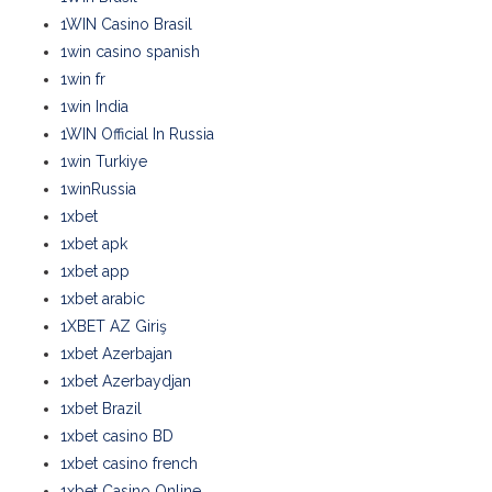
1WIN Casino Brasil
1win casino spanish
1win fr
1win India
1WIN Official In Russia
1win Turkiye
1winRussia
1xbet
1xbet apk
1xbet app
1xbet arabic
1XBET AZ Giriş
1xbet Azerbajan
1xbet Azerbaydjan
1xbet Brazil
1xbet casino BD
1xbet casino french
1xbet Casino Online