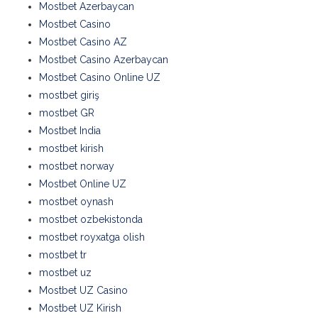
Mostbet Azerbaycan
Mostbet Casino
Mostbet Casino AZ
Mostbet Casino Azerbaycan
Mostbet Casino Online UZ
mostbet giriş
mostbet GR
Mostbet India
mostbet kirish
mostbet norway
Mostbet Online UZ
mostbet oynash
mostbet ozbekistonda
mostbet royxatga olish
mostbet tr
mostbet uz
Mostbet UZ Casino
Mostbet UZ Kirish