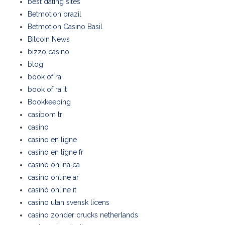
best dating sites
Betmotion brazil
Betmotion Casino Basil
Bitcoin News
bizzo casino
blog
book of ra
book of ra it
Bookkeeping
casibom tr
casino
casino en ligne
casino en ligne fr
casino onlina ca
casino online ar
casinò online it
casino utan svensk licens
casino zonder crucks netherlands