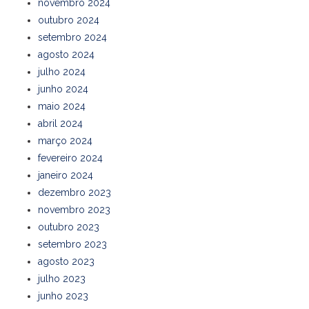
novembro 2024
outubro 2024
setembro 2024
agosto 2024
julho 2024
junho 2024
maio 2024
abril 2024
março 2024
fevereiro 2024
janeiro 2024
dezembro 2023
novembro 2023
outubro 2023
setembro 2023
agosto 2023
julho 2023
junho 2023