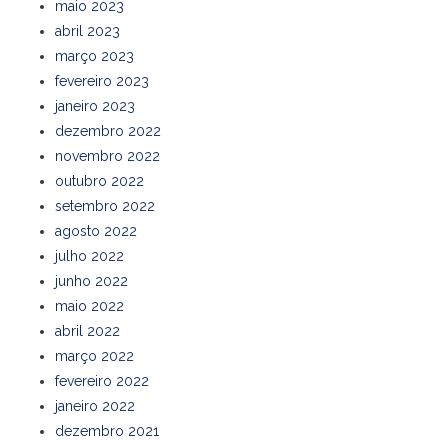
maio 2023
abril 2023
março 2023
fevereiro 2023
janeiro 2023
dezembro 2022
novembro 2022
outubro 2022
setembro 2022
agosto 2022
julho 2022
junho 2022
maio 2022
abril 2022
março 2022
fevereiro 2022
janeiro 2022
dezembro 2021