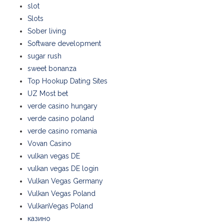
slot
Slots
Sober living
Software development
sugar rush
sweet bonanza
Top Hookup Dating Sites
UZ Most bet
verde casino hungary
verde casino poland
verde casino romania
Vovan Casino
vulkan vegas DE
vulkan vegas DE login
Vulkan Vegas Germany
Vulkan Vegas Poland
VulkanVegas Poland
казино