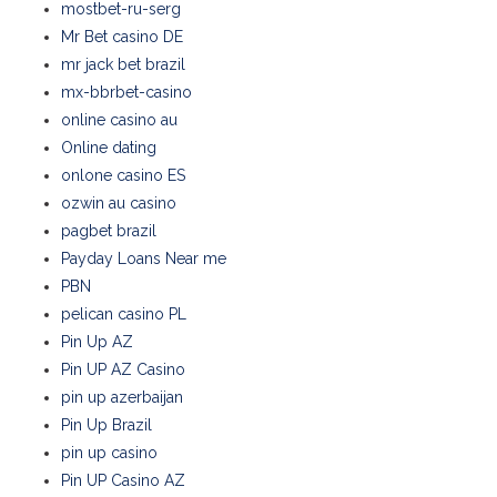
mostbet-ru-serg
Mr Bet casino DE
mr jack bet brazil
mx-bbrbet-casino
online casino au
Online dating
onlone casino ES
ozwin au casino
pagbet brazil
Payday Loans Near me
PBN
pelican casino PL
Pin Up AZ
Pin UP AZ Casino
pin up azerbaijan
Pin Up Brazil
pin up casino
Pin UP Casino AZ