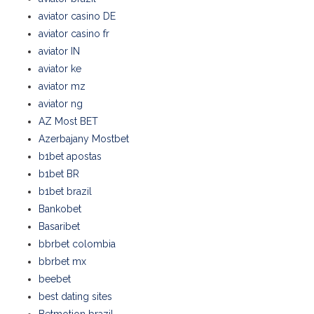
aviator casino DE
aviator casino fr
aviator IN
aviator ke
aviator mz
aviator ng
AZ Most BET
Azerbajany Mostbet
b1bet apostas
b1bet BR
b1bet brazil
Bankobet
Basaribet
bbrbet colombia
bbrbet mx
beebet
best dating sites