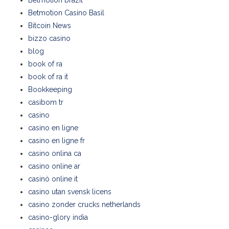
Betmotion brazil
Betmotion Casino Basil
Bitcoin News
bizzo casino
blog
book of ra
book of ra it
Bookkeeping
casibom tr
casino
casino en ligne
casino en ligne fr
casino onlina ca
casino online ar
casinò online it
casino utan svensk licens
casino zonder crucks netherlands
casino-glory india