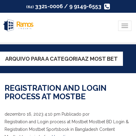
3321-0006 / 9 9149-6553
(62)
Menu
ARQUIVO PARA A CATEGORIAAZ MOST BET
REGISTRATION AND LOGIN
PROCESS AT MOSTBE
dezembro 16, 2023 4:10 pm
Publicado por
Registration and Login process at Mostbet Mostbet BD Login &
Registration Mostbet Sportsbook in Bangladesh Content