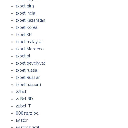
1xbet giriş
1xbet india
1xbet Kazahstan
1xbet Korea
1xbet KR
1xbet malaysia
1xbet Morocco
1xbet pt
1xbet qeydiyyat
1xbet russia
1xbet Russian
1xbet russian1
22bet
22Bet BD
22bet IT
888starz bd
aviator
aviator brazil