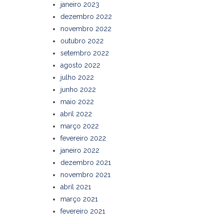
janeiro 2023
dezembro 2022
novembro 2022
outubro 2022
setembro 2022
agosto 2022
julho 2022
junho 2022
maio 2022
abril 2022
março 2022
fevereiro 2022
janeiro 2022
dezembro 2021
novembro 2021
abril 2021
março 2021
fevereiro 2021