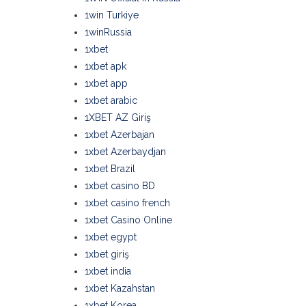
1win Turkiye
1winRussia
1xbet
1xbet apk
1xbet app
1xbet arabic
1XBET AZ Giriş
1xbet Azerbajan
1xbet Azerbaydjan
1xbet Brazil
1xbet casino BD
1xbet casino french
1xbet Casino Online
1xbet egypt
1xbet giriş
1xbet india
1xbet Kazahstan
1xbet Korea