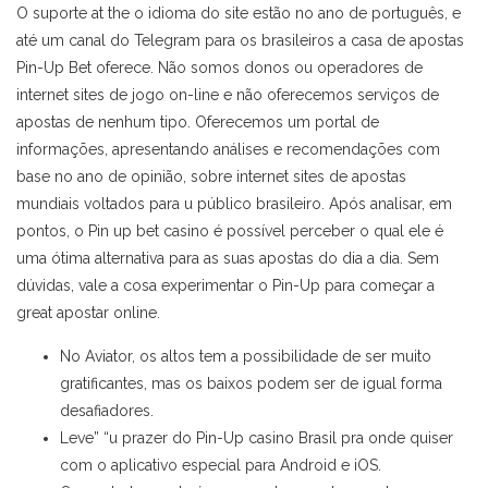
O suporte at the o idioma do site estão no ano de português, e
até um canal do Telegram para os brasileiros a casa de apostas
Pin-Up Bet oferece. Não somos donos ou operadores de
internet sites de jogo on-line e não oferecemos serviços de
apostas de nenhum tipo. Oferecemos um portal de
informações, apresentando análises e recomendações com
base no ano de opinião, sobre internet sites de apostas
mundiais voltados para u público brasileiro. Após analisar, em
pontos, o Pin up bet casino é possível perceber o qual ele é
uma ótima alternativa para as suas apostas do dia a dia. Sem
dúvidas, vale a cosa experimentar o Pin-Up para começar a
great apostar online.
No Aviator, os altos tem a possibilidade de ser muito
gratificantes, mas os baixos podem ser de igual forma
desafiadores.
Leve” “u prazer do Pin-Up casino Brasil pra onde quiser
com o aplicativo especial para Android e iOS.