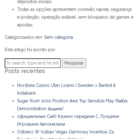
depósitos iniciais.
Todas as opções apresentam conexão rápida, segurança
e proteção, operação estável, sem bloqueios de games e
apostas.
Categorizados em:
Sem categoria
Este artigo foi escrito por
Pesquisar
Posts recentes
Nordiska Casino Utan Licens I Sweden > Bankid å
Instabank
Sugar Rush 1000 Position Από Την Sensible Play Παίξτε
Demonstration Δωρεάν”
официальным Сайт Казино середине С Лучшими
Игровыми Автоматами
Odbierz W Vulkan Vegas Darmowy Incentive Za