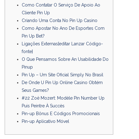
Como Contatar O Serviço De Apoio Ao
Cliente Pin Up
Criando Uma Conta No Pin Up Casino
Como Apostar No Ano De Esportes Com
Pin Up Bet?
Ligações Externas[editar Lanzar Código-
fonte]
O Que Pensamos Sobre An Usabilidade Do
Pinup
Pin Up – Um Site Oficial Simply No Brasil
De Onde U Pin Up Online Casino Obtém
Seus Games?
#22 Zoë Mozert: Modèle Pin Number Up
Puis Peintre À Succès
Pin-up Bônus E Códigos Promocionais
Pin-up Aplicativo Móvel