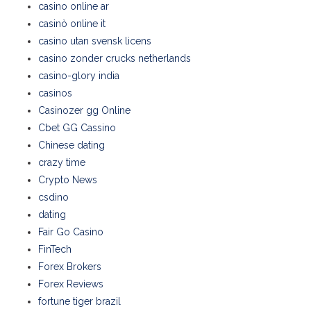
casino online ar
casinò online it
casino utan svensk licens
casino zonder crucks netherlands
casino-glory india
casinos
Casinozer gg Online
Cbet GG Cassino
Chinese dating
crazy time
Crypto News
csdino
dating
Fair Go Casino
FinTech
Forex Brokers
Forex Reviews
fortune tiger brazil