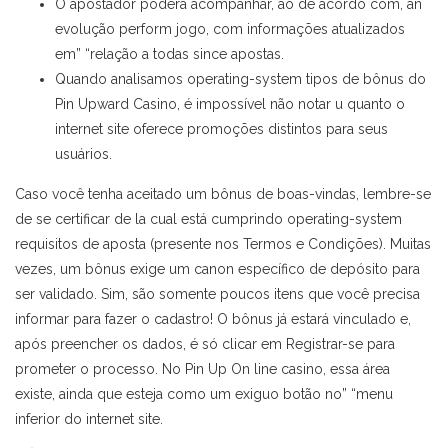
O apostador poderá acompanhar, ao de acordo com, an
evolução perform jogo, com informações atualizados
em” “relação a todas since apostas.
Quando analisamos operating-system tipos de bônus do
Pin Upward Casino, é impossível não notar u quanto o
internet site oferece promoções distintos para seus
usuários.
Caso você tenha aceitado um bônus de boas-vindas, lembre-se
de se certificar de la cual está cumprindo operating-system
requisitos de aposta (presente nos Termos e Condições). Muitas
vezes, um bônus exige um canon específico de depósito para
ser validado. Sim, são somente poucos itens que você precisa
informar para fazer o cadastro! O bônus já estará vinculado e,
após preencher os dados, é só clicar em Registrar-se para
prometer o processo. No Pin Up On line casino, essa área
existe, ainda que esteja como um exiguo botão no” “menu
inferior do internet site.