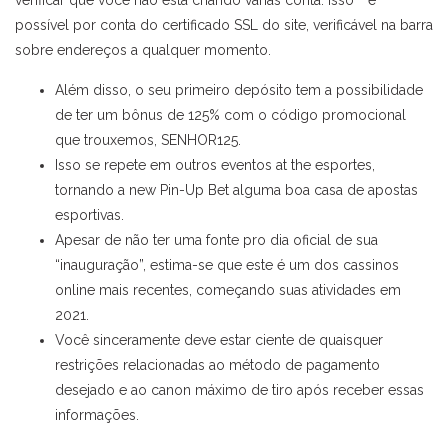
verificar que você não está criando várias conta. Isso” “é
possível por conta do certificado SSL do site, verificável na barra
sobre endereços a qualquer momento.
Além disso, o seu primeiro depósito tem a possibilidade
de ter um bônus de 125% com o código promocional
que trouxemos, SENHOR125.
Isso se repete em outros eventos at the esportes,
tornando a new Pin-Up Bet alguma boa casa de apostas
esportivas.
Apesar de não ter uma fonte pro dia oficial de sua
“inauguração”, estima-se que este é um dos cassinos
online mais recentes, começando suas atividades em
2021.
Você sinceramente deve estar ciente de quaisquer
restrições relacionadas ao método de pagamento
desejado e ao canon máximo de tiro após receber essas
informações.