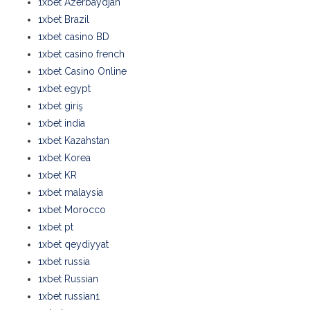
1xbet Azerbaydjan
1xbet Brazil
1xbet casino BD
1xbet casino french
1xbet Casino Online
1xbet egypt
1xbet giriş
1xbet india
1xbet Kazahstan
1xbet Korea
1xbet KR
1xbet malaysia
1xbet Morocco
1xbet pt
1xbet qeydiyyat
1xbet russia
1xbet Russian
1xbet russian1