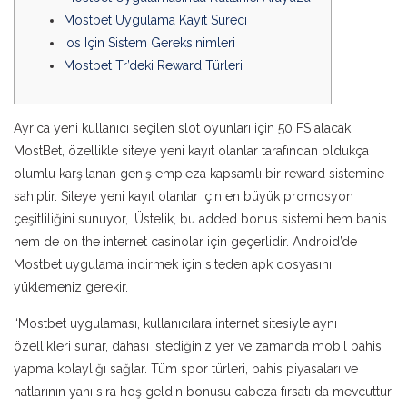
Mostbet Uygulama Kayıt Süreci
Ios Için Sistem Gereksinimleri
Mostbet Tr’deki Reward Türleri
Ayrıca yeni kullanıcı seçilen slot oyunları için 50 FS alacak.
MostBet, özellikle siteye yeni kayıt olanlar tarafından oldukça
olumlu karşılanan geniş empieza kapsamlı bir reward sistemine
sahiptir. Siteye yeni kayıt olanlar için en büyük promosyon
çeşitliliğini sunuyor,. Üstelik, bu added bonus sistemi hem bahis
hem de on the internet casinolar için geçerlidir. Android’de
Mostbet uygulama indirmek için siteden apk dosyasını
yüklemeniz gerekir.
“Mostbet uygulaması, kullanıcılara internet sitesiyle aynı
özellikleri sunar, dahası istediğiniz yer ve zamanda mobil bahis
yapma kolaylığı sağlar. Tüm spor türleri, bahis piyasaları ve
hatlarının yanı sıra hoş geldin bonusu cabeza fırsatı da mevcuttur.