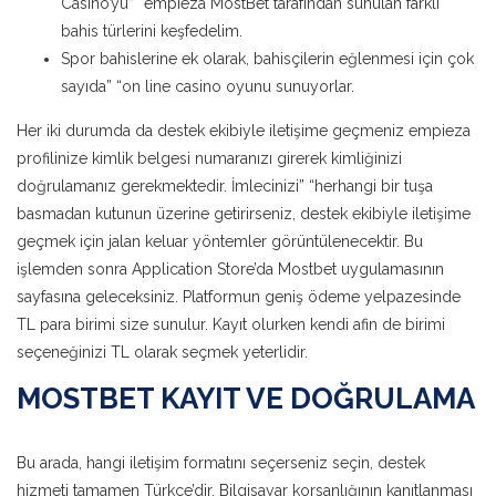
Casino’yu” “empieza MostBet tarafından sunulan farklı
bahis türlerini keşfedelim.
Spor bahislerine ek olarak, bahisçilerin eğlenmesi için çok
sayıda” “on line casino oyunu sunuyorlar.
Her iki durumda da destek ekibiyle iletişime geçmeniz empieza
profilinize kimlik belgesi numaranızı girerek kimliğinizi
doğrulamanız gerekmektedir. İmlecinizi” “herhangi bir tuşa
basmadan kutunun üzerine getirirseniz, destek ekibiyle iletişime
geçmek için jalan keluar yöntemler görüntülenecektir. Bu
işlemden sonra Application Store’da Mostbet uygulamasının
sayfasına geleceksiniz. Platformun geniş ödeme yelpazesinde
TL para birimi size sunulur. Kayıt olurken kendi afin de birimi
seçeneğinizi TL olarak seçmek yeterlidir.
MOSTBET KAYIT VE DOĞRULAMA
Bu arada, hangi iletişim formatını seçerseniz seçin, destek
hizmeti tamamen Türkçe’dir. Bilgisayar korsanlığının kanıtlanması