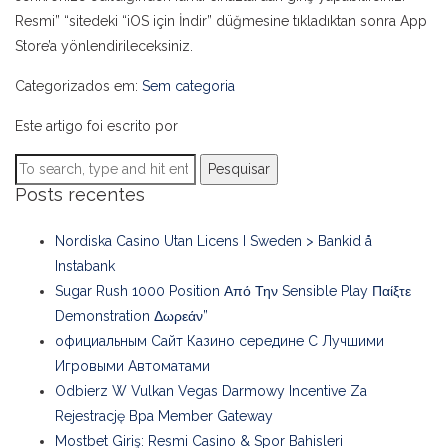
Resmi” “sitedeki “iOS için İndir” düğmesine tıkladıktan sonra App
Store’a yönlendirileceksiniz.
Categorizados em:
Sem categoria
Este artigo foi escrito por
Pesquisar
Posts recentes
Nordiska Casino Utan Licens I Sweden > Bankid å
Instabank
Sugar Rush 1000 Position Από Την Sensible Play Παίξτε
Demonstration Δωρεάν”
официальным Сайт Казино середине С Лучшими
Игровыми Автоматами
Odbierz W Vulkan Vegas Darmowy Incentive Za
Rejestrację Bpa Member Gateway
Mostbet Giriş: Resmi Casino & Spor Bahisleri