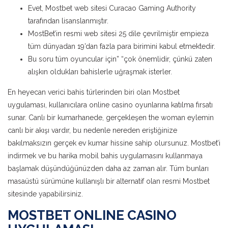
Evet, Mostbet web sitesi Curacao Gaming Authority
tarafından lisanslanmıştır.
MostBet’in resmi web sitesi 25 dile çevrilmiştir empieza
tüm dünyadan 19’dan fazla para birimini kabul etmektedir.
Bu soru tüm oyuncular için” “çok önemlidir, çünkü zaten
alışkın oldukları bahislerle uğraşmak isterler.
En heyecan verici bahis türlerinden biri olan Mostbet
uygulaması, kullanıcılara online casino oyunlarına katılma fırsatı
sunar. Canlı bir kumarhanede, gerçekleşen the woman eylemin
canlı bir akışı vardır, bu nedenle nereden eriştiğinize
bakılmaksızın gerçek ev kumar hissine sahip olursunuz. Mostbet’i
indirmek ve bu harika mobil bahis uygulamasını kullanmaya
başlamak düşündüğünüzden daha az zaman alır. Tüm bunları
masaüstü sürümüne kullanışlı bir alternatif olan resmi Mostbet
sitesinde yapabilirsiniz.
MOSTBET ONLINE CASINO