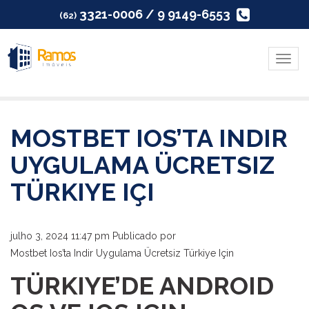
3321-0006 / 9 9149-6553
(62)
Menu
MOSTBET IOS’TA INDIR
UYGULAMA ÜCRETSIZ
TÜRKIYE IÇI
julho 3, 2024 11:47 pm
Publicado por
Mostbet Ios’ta Indir Uygulama Ücretsiz Türkiye Için
TÜRKIYE’DE ANDROID