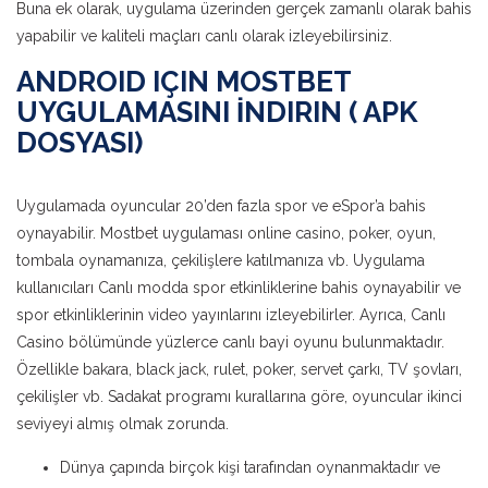
Buna ek olarak, uygulama üzerinden gerçek zamanlı olarak bahis
yapabilir ve kaliteli maçları canlı olarak izleyebilirsiniz.
ANDROID IÇIN MOSTBET
UYGULAMASINI İNDIRIN ( APK
DOSYASI)
Uygulamada oyuncular 20’den fazla spor ve eSpor’a bahis
oynayabilir. Mostbet uygulaması online casino, poker, oyun,
tombala oynamanıza, çekilişlere katılmanıza vb. Uygulama
kullanıcıları Canlı modda spor etkinliklerine bahis oynayabilir ve
spor etkinliklerinin video yayınlarını izleyebilirler. Ayrıca, Canlı
Casino bölümünde yüzlerce canlı bayi oyunu bulunmaktadır.
Özellikle bakara, black jack, rulet, poker, servet çarkı, TV şovları,
çekilişler vb. Sadakat programı kurallarına göre, oyuncular ikinci
seviyeyi almış olmak zorunda.
Dünya çapında birçok kişi tarafından oynanmaktadır ve