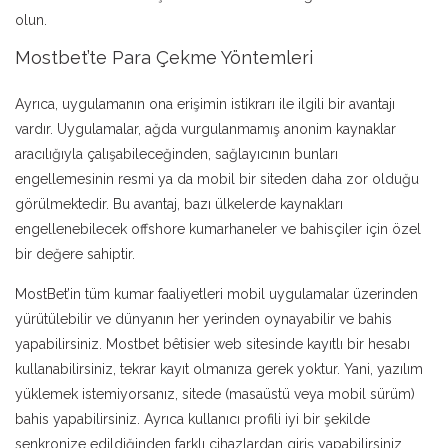
olun.
Mostbet’te Para Çekme Yöntemleri
Ayrıca, uygulamanın ona erişimin istikrarı ile ilgili bir avantajı
vardır. Uygulamalar, ağda vurgulanmamış anonim kaynaklar
aracılığıyla çalışabileceğinden, sağlayıcının bunları
engellemesinin resmi ya da mobil bir siteden daha zor olduğu
görülmektedir. Bu avantaj, bazı ülkelerde kaynakları
engellenebilecek offshore kumarhaneler ve bahisçiler için özel
bir değere sahiptir.
MostBet’in tüm kumar faaliyetleri mobil uygulamalar üzerinden
yürütülebilir ve dünyanın her yerinden oynayabilir ve bahis
yapabilirsiniz. Mostbet bêtisier web sitesinde kayıtlı bir hesabı
kullanabilirsiniz, tekrar kayıt olmanıza gerek yoktur. Yani, yazılım
yüklemek istemiyorsanız, sitede (masaüstü veya mobil sürüm)
bahis yapabilirsiniz. Ayrıca kullanıcı profili iyi bir şekilde
senkronize edildiğinden farklı cihazlardan giriş yapabilirsiniz.