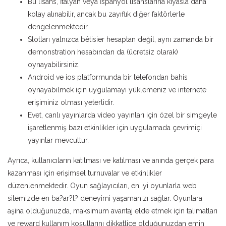
Bu lisans, İtalyan veya İspanyol lisanslarına kıyasla daha
kolay alınabilir, ancak bu zayıflık diğer faktörlerle
dengelenmektedir.
Slotları yalnızca bêtisier hesaptan değil, aynı zamanda bir
demonstration hesabından da (ücretsiz olarak)
oynayabilirsiniz.
Android ve ios platformunda bir telefondan bahis
oynayabilmek için uygulamayı yüklemeniz ve internete
erişiminiz olması yeterlidir.
Evet, canlı yayınlarda video yayınları için özel bir simgeyle
işaretlenmiş bazı etkinlikler için uygulamada çevrimiçi
yayınlar mevcuttur.
Ayrıca, kullanıcıların katılması ve katılması ve anında gerçek para
kazanması için erişimsel turnuvalar ve etkinlikler
düzenlenmektedir. Oyun sağlayıcıları, en iyi oyunlarla web
sitemizde en ba?ar?l? deneyimi yaşamanızı sağlar. Oyunlara
aşina olduğunuzda, maksimum avantaj elde etmek için talimatları
ve reward kullanım koşullarını dikkatlice olduğunuzdan emin