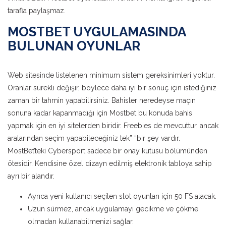
tarafla paylaşmaz.
MOSTBET UYGULAMASINDA
BULUNAN OYUNLAR
Web sitesinde listelenen minimum sistem gereksinimleri yoktur.
Oranlar sürekli değişir, böylece daha iyi bir sonuç için istediğiniz
zaman bir tahmin yapabilirsiniz. Bahisler neredeyse maçın
sonuna kadar kapanmadığı için Mostbet bu konuda bahis
yapmak için en iyi sitelerden biridir. Freebies de mevcuttur, ancak
aralarından seçim yapabileceğiniz tek” “bir şey vardır.
MostBet’teki Cybersport sadece bir onay kutusu bölümünden
ötesidir. Kendisine özel dizayn edilmiş elektronik tabloya sahip
ayrı bir alandır.
Ayrıca yeni kullanıcı seçilen slot oyunları için 50 FS alacak.
Uzun sürmez, ancak uygulamayı gecikme ve çökme
olmadan kullanabilmenizi sağlar.