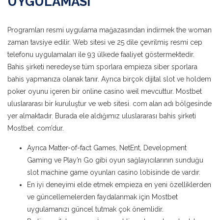
UYGULAMASI
Programları resmi uygulama mağazasından indirmek the woman
zaman tavsiye edilir. Web sitesi ve 25 dile çevrilmiş resmi cep
telefonu uygulamaları ile 93 ülkede faaliyet göstermektedir.
Bahis şirketi neredeyse tüm sporlara empieza siber sporlara
bahis yapmanıza olanak tanır. Ayrıca birçok dijital slot ve holdem
poker oyunu içeren bir online casino weil mevcuttur. Mostbet
uluslararası bir kuruluştur ve web sitesi. com alan adı bölgesinde
yer almaktadır. Burada ele aldığımız uluslararası bahis şirketi
Mostbet. com’dur.
Ayrıca Matter-of-fact Games, NetEnt, Development
Gaming ve Play’n Go gibi oyun sağlayıcılarının sunduğu
slot machine game oyunları casino lobisinde de vardır.
En iyi deneyimi elde etmek empieza en yeni özelliklerden
ve güncellemelerden faydalanmak için Mostbet
uygulamanızı güncel tutmak çok önemlidir.