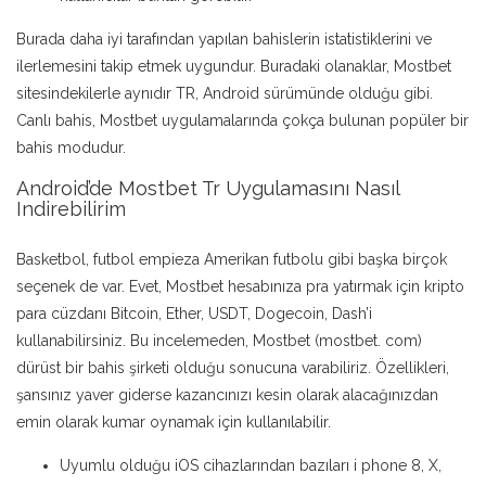
Burada daha iyi tarafından yapılan bahislerin istatistiklerini ve
ilerlemesini takip etmek uygundur. Buradaki olanaklar, Mostbet
sitesindekilerle aynıdır TR, Android sürümünde olduğu gibi.
Canlı bahis, Mostbet uygulamalarında çokça bulunan popüler bir
bahis modudur.
Android’de Mostbet Tr Uygulamasını Nasıl
Indirebilirim
Basketbol, futbol empieza Amerikan futbolu gibi başka birçok
seçenek de var. Evet, Mostbet hesabınıza pra yatırmak için kripto
para cüzdanı Bitcoin, Ether, USDT, Dogecoin, Dash’i
kullanabilirsiniz. Bu incelemeden, Mostbet (mostbet. com)
dürüst bir bahis şirketi olduğu sonucuna varabiliriz. Özellikleri,
şansınız yaver giderse kazancınızı kesin olarak alacağınızdan
emin olarak kumar oynamak için kullanılabilir.
Uyumlu olduğu iOS cihazlarından bazıları i phone 8, X,