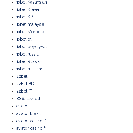
1xbet Kazahstan
1xbet Korea
1xbet KR
1xbet malaysia
1xbet Morocco
1xbet pt
1xbet qeydiyyat
1xbet russia
1xbet Russian
1xbet russian1
22bet
22Bet BD
22bet IT
888starz bd
aviator
aviator brazil
aviator casino DE
aviator casino fr