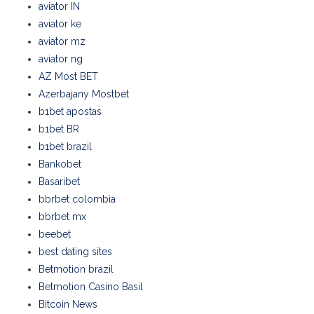
aviator IN
aviator ke
aviator mz
aviator ng
AZ Most BET
Azerbajany Mostbet
b1bet apostas
b1bet BR
b1bet brazil
Bankobet
Basaribet
bbrbet colombia
bbrbet mx
beebet
best dating sites
Betmotion brazil
Betmotion Casino Basil
Bitcoin News