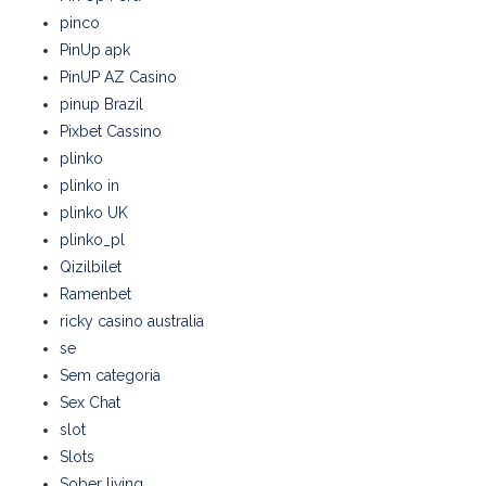
pinco
PinUp apk
PinUP AZ Casino
pinup Brazil
Pixbet Cassino
plinko
plinko in
plinko UK
plinko_pl
Qizilbilet
Ramenbet
ricky casino australia
se
Sem categoria
Sex Chat
slot
Slots
Sober living