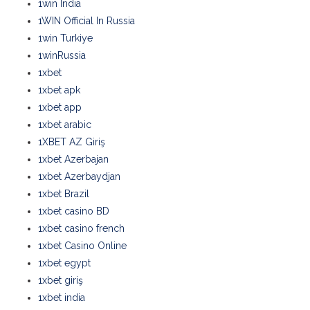
1win India
1WIN Official In Russia
1win Turkiye
1winRussia
1xbet
1xbet apk
1xbet app
1xbet arabic
1XBET AZ Giriş
1xbet Azerbajan
1xbet Azerbaydjan
1xbet Brazil
1xbet casino BD
1xbet casino french
1xbet Casino Online
1xbet egypt
1xbet giriş
1xbet india