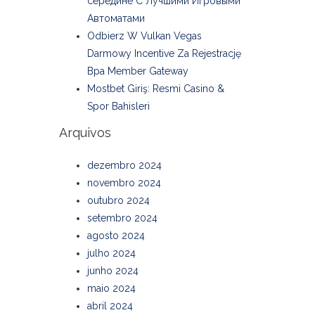
середине С Лучшими Игровыми
Автоматами
Odbierz W Vulkan Vegas
Darmowy Incentive Za Rejestrację
Bpa Member Gateway
Mostbet Giriş: Resmi Casino &
Spor Bahisleri
Arquivos
dezembro 2024
novembro 2024
outubro 2024
setembro 2024
agosto 2024
julho 2024
junho 2024
maio 2024
abril 2024