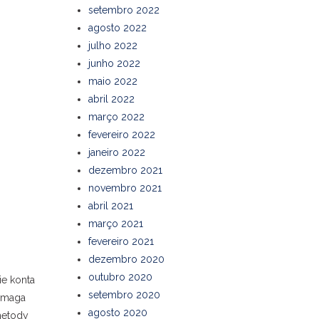
setembro 2022
agosto 2022
julho 2022
junho 2022
maio 2022
abril 2022
março 2022
fevereiro 2022
janeiro 2022
dezembro 2021
novembro 2021
abril 2021
março 2021
fevereiro 2021
dezembro 2020
outubro 2020
ie konta
setembro 2020
wymaga
agosto 2020
metody