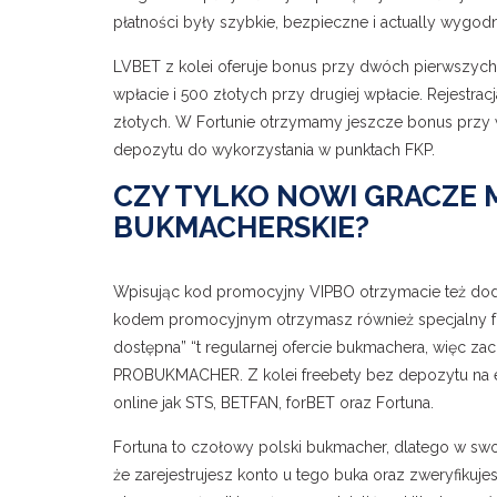
płatności były szybkie, bezpieczne i actually wygod
LVBET z kolei oferuje bonus przy dwóch pierwszych
wpłacie i 500 złotych przy drugiej wpłacie. Rejestra
złotych. W Fortunie otrzymamy jeszcze bonus przy 
depozytu do wykorzystania w punktach FKP.
CZY TYLKO NOWI GRACZE 
BUKMACHERSKIE?
Wpisując kod promocyjny VIPBO otrzymacie też do
kodem promocyjnym otrzymasz również specjalny free
dostępna” “t regularnej ofercie bukmachera, więc 
PROBUKMACHER. Z kolei freebety bez depozytu na e-
online jak STS, BETFAN, forBET oraz Fortuna.
Fortuna to czołowy polski bukmacher, dlatego w swo
że zarejestrujesz konto u tego buka oraz zweryfikuje