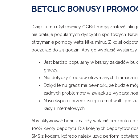
BETCLIC BONUSY I PROMO
Dzięki temu użytkownicy GGBet mogą znaleźć taki g
nie brakuje popularnych dyscyplin sportowych. Nawi
otrzymanie pomocy watts kilka minut. Z kolei odpo
poczekać do 24 godzin. Aby go wypłacić wystarcz
Jest bardzo popularny w branży zakładów bukm
graczy.
Nie dotyczy środków otrzymanych t ramach i
Dzięki temu gracz ma pewność, że będzie mógł
żadnych problemów w związku z wypłacalnoś
Nasi eksperci przeczesują internet watts pos
kasyn internetowych.
Aby aktywować bonus, należy wpłacić em konto co 
100% kwoty depozytu. Dla kolejnych depozytów do
SMS z kodem, którego należy użyć perform potwierd