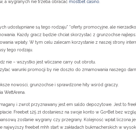
w, a wygranych nie trzeba obracać
mostbet casino
.
h udostępniane są tego rodzaju” “oferty promocyjne, ale nierzadko
owania. Każdy gracz będzie chciał skorzystać z grunzochse najleps
owania wpłaty. W tym celu zalecam korzystanie z naszej strony inter
usy tego rodzaju.
ź nie – wszystko jest wliczane carry out obrotu.
czytać warunki promocji by nie doszło do zmarnowania naszego d
ększe nowości, grunzochse i sprawdzone hity wśród graczy.
ia WettArena.
ymagany i zwrot przyznawany jest em saldo depozytowe. Jest to free
płacie. Freebet 125 zł dostaniesz na swoje konto w Go+Bet bez wzgl
inansową zostanie wygrany czy przegrany. Kolejność wpłat liczona je
je najwyższy freebet mhh start w zakładach bukmacherskich w wysok