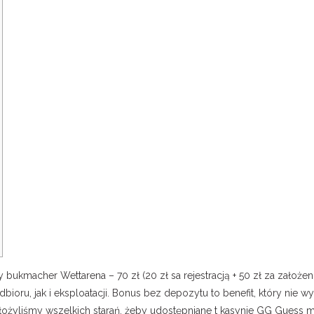
kmacher Wettarena – 70 zł (20 zł sa rejestracją + 50 zł za założen
ioru, jak i eksploatacji. Bonus bez depozytu to benefit, który nie 
łożyliśmy wszelkich starań, żeby udostępniane t kasynie GG Guess 