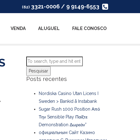
3321-0006 / 9 9149-6553
(62)
VENDA
ALUGUEL
FALE CONOSCO
S
Pesquisar
Posts recentes
Nordiska Casino Utan Licens I
Y
Sweden > Bankid å Instabank
Sugar Rush 1000 Position Από
Την Sensible Play Παίξτε
Demonstration Δωρεάν”
официальным Сайт Казино