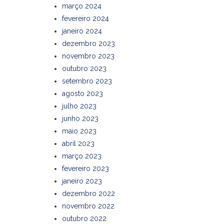
março 2024
fevereiro 2024
janeiro 2024
dezembro 2023
novembro 2023
outubro 2023
setembro 2023
agosto 2023
julho 2023
junho 2023
maio 2023
abril 2023
março 2023
fevereiro 2023
janeiro 2023
dezembro 2022
novembro 2022
outubro 2022