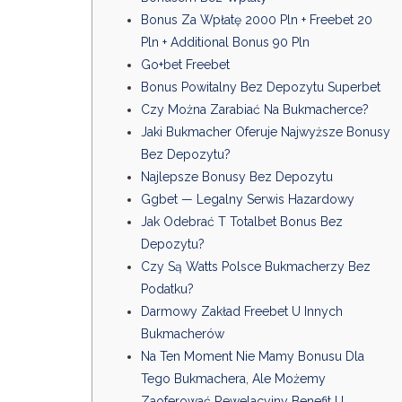
Bonus Za Wpłatę 2000 Pln + Freebet 20
Pln + Additional Bonus 90 Pln
Go+bet Freebet
Bonus Powitalny Bez Depozytu Superbet
Czy Można Zarabiać Na Bukmacherce?
Jaki Bukmacher Oferuje Najwyższe Bonusy
Bez Depozytu?
Najlepsze Bonusy Bez Depozytu
Ggbet — Legalny Serwis Hazardowy
Jak Odebrać T Totalbet Bonus Bez
Depozytu?
Czy Są Watts Polsce Bukmacherzy Bez
Podatku?
Darmowy Zakład Freebet U Innych
Bukmacherów
Na Ten Moment Nie Mamy Bonusu Dla
Tego Bukmachera, Ale Możemy
Zaoferować Rewelacyjny Benefit U