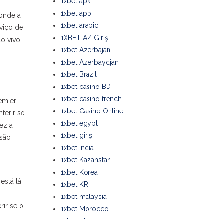
1xbet apk
1xbet app
 onde a
1xbet arabic
rviço de
1XBET AZ Giriş
ao vivo
1xbet Azerbajan
1xbet Azerbaydjan
1xbet Brazil
1xbet casino BD
1xbet casino french
remier
1xbet Casino Online
ferir se
1xbet egypt
vez a
1xbet giriş
ssão
1xbet india
1xbet Kazahstan
.
1xbet Korea
está lá
1xbet KR
1xbet malaysia
rir se o
1xbet Morocco