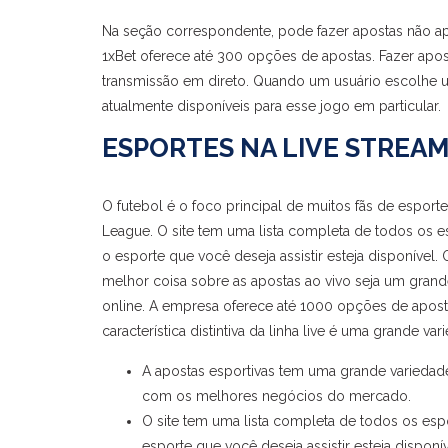
Na seção correspondente, pode fazer apostas não ap
1xBet oferece até 300 opções de apostas. Fazer aposta
transmissão em direto. Quando um usuário escolhe u
atualmente disponíveis para esse jogo em particular.
ESPORTES NA LIVE STREA
O futebol é o foco principal de muitos fãs de esport
League. O site tem uma lista completa de todos os es
o esporte que você deseja assistir esteja disponível. 
melhor coisa sobre as apostas ao vivo seja um grand
online. A empresa oferece até 1000 opções de aposta
característica distintiva da linha live é uma grande 
A apostas esportivas tem uma grande variedad
com os melhores negócios do mercado.
O site tem uma lista completa de todos os espo
esporte que você deseja assistir esteja disponív