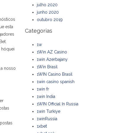
julho 2020
junho 2020
nósticos
outubro 2019
ue esta
Categorias
ogadores
Bet.
1w
 hóquei
1Win AZ Casino
1win Azerbajany
1Win Brasil
 a nosso
1WIN Casino Brasil
1win casino spanish
1win fr
1win India
er
1WIN Official In Russia
ostas
1win Turkiye
1winRussia
apostas
1xbet