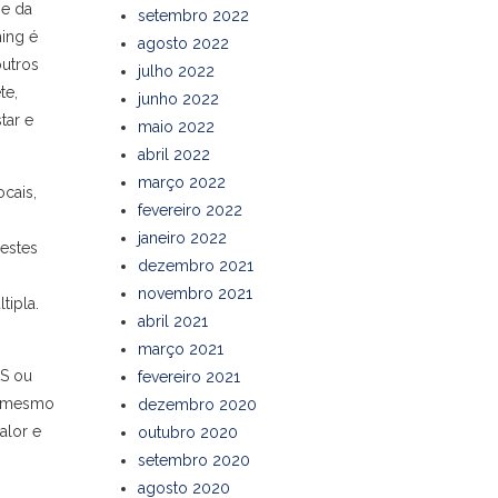
 e da
setembro 2022
ming é
agosto 2022
outros
julho 2022
te,
junho 2022
tar e
maio 2022
abril 2022
março 2022
cais,
fevereiro 2022
janeiro 2022
destes
dezembro 2021
novembro 2021
tipla.
abril 2021
março 2021
OS ou
fevereiro 2021
 o mesmo
dezembro 2020
alor e
outubro 2020
setembro 2020
agosto 2020