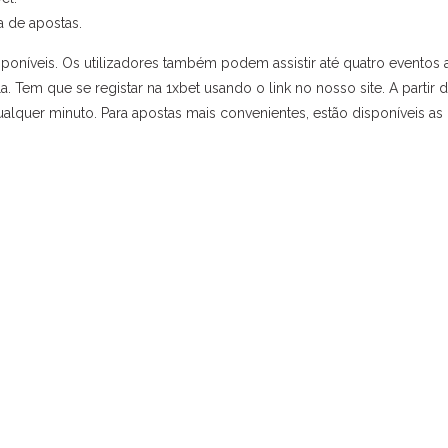
a de apostas.
poníveis. Os utilizadores também podem assistir até quatro eventos 
Tem que se registar na 1xbet usando o link no nosso site. A partir 
 qualquer minuto. Para apostas mais convenientes, estão disponíveis as