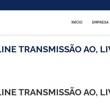
INÍCIO
EMPRESA
INE TRANSMISSÃO AO, LI
INE TRANSMISSÃO AO, LI