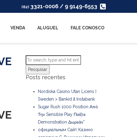
3321-0006 / 9 9149-6553
(62)
VENDA
ALUGUEL
FALE CONOSCO
VE
Pesquisar
Posts recentes
Nordiska Casino Utan Licens I
Sweden > Bankid å Instabank
Sugar Rush 1000 Position Από
VE
Την Sensible Play Παίξτε
Demonstration Δωρεάν”
официальным Сайт Казино