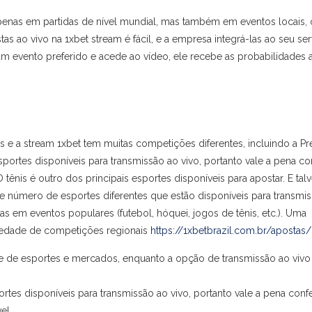
enas em partidas de nível mundial, mas também em eventos locais,
s ao vivo na 1xbet stream é fácil, e a empresa integrá-las ao seu se
m evento preferido e acede ao vídeo, ele recebe as probabilidades 
M
es e a stream 1xbet tem muitas competições diferentes, incluindo a P
portes disponíveis para transmissão ao vivo, portanto vale a pena con
O tênis é outro dos principais esportes disponíveis para apostar. E tal
e número de esportes diferentes que estão disponíveis para transmi
s em eventos populares (futebol, hóquei, jogos de tênis, etc.). Uma
variedade de competições regionais
https://1xbetbrazil.com.br/apostas/
e de esportes e mercados, enquanto a opção de transmissão ao vivo 
rtes disponíveis para transmissão ao vivo, portanto vale a pena confe
el.