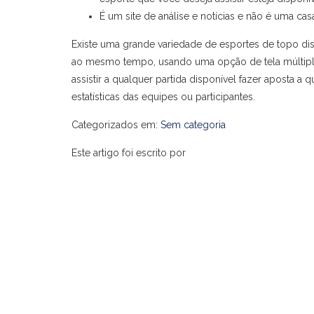
É um site de análise e notícias e não é uma cas
Existe uma grande variedade de esportes de topo dis
ao mesmo tempo, usando uma opção de tela múltipla. 
assistir a qualquer partida disponível fazer aposta a
estatísticas das equipes ou participantes.
Categorizados em:
Sem categoria
Este artigo foi escrito por