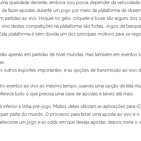
uma qualidade decente, embora isso possa depender da velocidade
az de fazer apostas durante um jogo por meio da plataforma de strea
partidas ao vivo. Hóquei no gelo, críquete e boxe são alguns dos 
 vivo destes competições na plataforma são fortes. Jogos de basque
sta plataforma é sem dúvida um dos principais motivos para se regis
não apenas em partidas de nível mundial, mas também em eventos lo
as.
s outros esportes importantes, e as opções de transmissão ao vivo 
atro eventos ao vivo ao mesmo tempo, usando uma opção de tela múl
ferece tudo o que precisa uma casa de apostas e talvez até mais.
inferior à linha pré-jogo. Muitos deles utilizam as aplicações para i
lquer parte do mundo. O processo para fazer uma aposta ao vivo é
elecione um jogo e as odds em que deseja apostar, depois insira o v