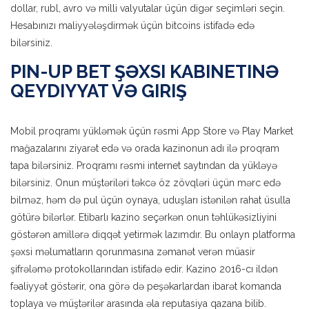
dollar, rubl, avro və milli valyutalar üçün digər seçimləri seçin.
Hesabınızı maliyyələşdirmək üçün bitcoins istifadə edə
bilərsiniz.
PIN-UP BET ŞƏXSI KABINETINƏ
QEYDIYYAT VƏ GIRIŞ
Mobil proqramı yükləmək üçün rəsmi App Store və Play Market
mağazalarını ziyarət edə və orada kazinonun adı ilə proqram
tapa bilərsiniz. Proqramı rəsmi internet saytından da yükləyə
bilərsiniz. Onun müştəriləri təkcə öz zövqləri üçün mərc edə
bilməz, həm də pul üçün oynaya, uduşları istənilən rahat üsulla
götürə bilərlər. Etibarlı kazino seçərkən onun təhlükəsizliyini
göstərən amillərə diqqət yetirmək lazımdır. Bu onlayn platforma
şəxsi məlumatların qorunmasına zəmanət verən müasir
şifrələmə protokollarından istifadə edir. Kazino 2016-cı ildən
fəaliyyət göstərir, ona görə də peşəkarlardan ibarət komanda
toplaya və müştərilər arasında əla reputasiya qazana bilib.