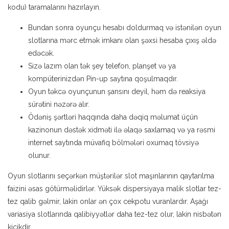
kodu) taramalarını hazırlayın.
Bundan sonra oyunçu hesabı doldurmaq və istənilən oyun
slotlarına mərc etmək imkanı olan şəxsi hesaba çıxış əldə
edəcək.
Sizə lazım olan tək şey telefon, planşet və ya
kompüterinizdən Pin-up saytına qoşulmaqdır.
Oyun təkcə oyunçunun şansını deyil, həm də reaksiya
sürətini nəzərə alır.
Ödəniş şərtləri haqqında daha dəqiq məlumat üçün
kazinonun dəstək xidməti ilə əlaqə saxlamaq və ya rəsmi
internet saytında müvafiq bölmələri oxumaq tövsiyə
olunur.
Oyun slotlarını seçərkən müştərilər slot maşınlarının qaytarılma
faizini əsas götürməlidirlər. Yüksək dispersiyaya malik slotlar tez-
tez qalib gəlmir, lakin onlar ən çox cekpotu vuranlardır. Aşağı
variasiya slotlarında qalibiyyətlər daha tez-tez olur, lakin nisbətən
kiçikdir.