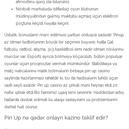
atmosferə qərq ola bilərsiniz.
Növbəti mərhələdə istifadəçi oyun klubunun
müdiriyyətindən gəlmiş məktubu açmaq üçün elektron
poçtuna keçidi həyata keçirir.
Üstəlik, bonusların mərc edilməsi şərtləri olduqca sadədir. Pinup
az idman tədbirlərinin böyük bir seçimini bəyənir, hətta Gal
futbolu, netbol, ​​atışma, 3×3 basketbol kimi nadir idman növlərinə
mərclər var. Esports ayrıca bölməyə köçürülüb, bütün populyar
oyunlar üçün proqnozlar vermək mümkündür. Statistikaya və
matç nəticələrinə malik bölmələrin birbaşa pin up casino
saytında hazırlanması rahatdır ki, bu da hadisələrin təhlili üçün
vaxtı xeyli azaldır. Pin up casino az şirkəti məni heyran etdi.20
nəfər iştirak etdi.Biz hamımız uşaq kimi sevinirik. Həddindən artıq
hallarda dəstək xidməti ilə əlaqə saxlayıram və problemlərim
dərhal həll olunur.
Pin Up nə qədər onlayn kazino təklif edir?