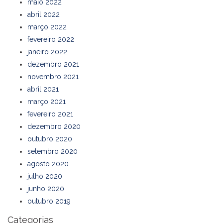
maio 2022
abril 2022
março 2022
fevereiro 2022
janeiro 2022
dezembro 2021
novembro 2021
abril 2021
março 2021
fevereiro 2021
dezembro 2020
outubro 2020
setembro 2020
agosto 2020
julho 2020
junho 2020
outubro 2019
Categorias