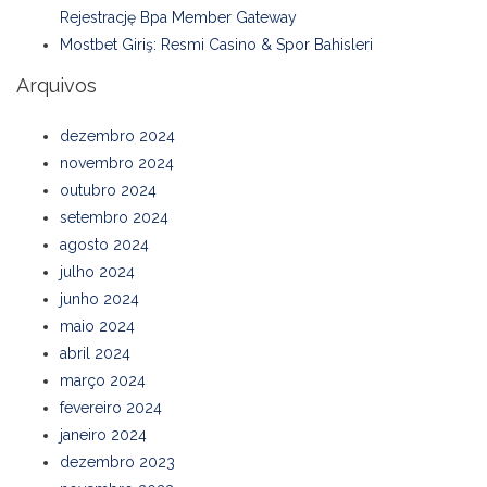
Rejestrację Bpa Member Gateway
Mostbet Giriş: Resmi Casino & Spor Bahisleri
Arquivos
dezembro 2024
novembro 2024
outubro 2024
setembro 2024
agosto 2024
julho 2024
junho 2024
maio 2024
abril 2024
março 2024
fevereiro 2024
janeiro 2024
dezembro 2023