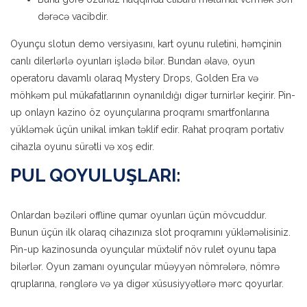
dərəcə vacibdir.
Oyunçu slotun demo versiyasını, kart oyunu ruletini, həmçinin
canlı dilerlərlə oyunları işlədə bilər. Bundan əlavə, oyun
operatoru davamlı olaraq Mystery Drops, Golden Era və
möhkəm pul mükafatlarının oynanıldığı digər turnirlər keçirir. Pin-
up onlayn kazino öz oyunçularına proqramı smartfonlarına
yükləmək üçün unikal imkan təklif edir. Rahat proqram portativ
cihazla oyunu sürətli və xoş edir.
PUL QOYULUŞLARI:
Onlardan bəziləri offline qumar oyunları üçün mövcuddur.
Bunun üçün ilk olaraq cihazınıza slot proqramını yükləməlisiniz.
Pin-up kazinosunda oyunçular müxtəlif növ rulet oyunu tapa
bilərlər. Oyun zamanı oyunçular müəyyən nömrələrə, nömrə
qruplarına, rənglərə və ya digər xüsusiyyətlərə mərc qoyurlar.