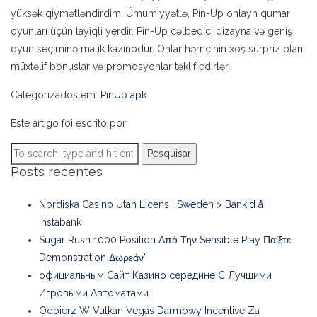
yüksək qiymətləndirdim. Ümumiyyətlə, Pin-Up onlayn qumar
oyunları üçün layiqli yerdir. Pin-Up cəlbedici dizayna və geniş
oyun seçiminə malik kazinodur. Onlar həmçinin xoş sürpriz olan
müxtəlif bonuslar və promosyonlar təklif edirlər.
Categorizados em:
PinUp apk
Este artigo foi escrito por
Pesquisar
Posts recentes
Nordiska Casino Utan Licens I Sweden > Bankid å
Instabank
Sugar Rush 1000 Position Από Την Sensible Play Παίξτε
Demonstration Δωρεάν”
официальным Сайт Казино середине С Лучшими
Игровыми Автоматами
Odbierz W Vulkan Vegas Darmowy Incentive Za