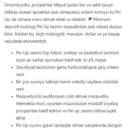
Ümumiyyətlə, proqramlar kifayət qədər tez və sabit işləyir.
İstifadə olunan qacetdən asılı olmayaraq onların köməyi ilə Pin
Up-da idmana mərc etmək rahat və rahatdır.
Minimum
depozit məbləği Pin Up kazino siyasətindən asılı olaraq dəyişə
bilər. Adətən bu, kiçik məbləğdir, məsələn, dollar və ya başqa
valyutada ekvivalentdir.
Pin-Up casino top futbol, ​​xokkey və basketbol turnirləri
üçün ən sərfəli qiymətləri təklif edir (2-4% marja).
Qeydiyyat kazinonun geniş funksionallığına giriş imkanı
verir.
Bir çox oyunçu tətbiqin təmin edildiyi saytlara üstünlük
verir.
Məqsədyönlü auditoriyanı cəlb etmək məqsədilə
internetdə mərc oyunları müəssisələri müxtəlif loyallıq
proqramları təklif edirlər və Pin up casino i̇sti̇sna təşki̇l
etmi̇r.
Pin Up oyunu gələn qonaqlar idman yarışlarında düzgün