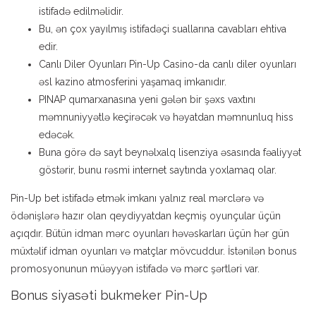
istifadə edilməlidir.
Bu, ən çox yayılmış istifadəçi suallarına cavabları ehtiva
edir.
Canlı Diler Oyunları Pin-Up Casino-da canlı diler oyunları
əsl kazino atmosferini yaşamaq imkanıdır.
PINAP qumarxanasına yeni gələn bir şəxs vaxtını
məmnuniyyətlə keçirəcək və həyatdan məmnunluq hiss
edəcək.
Buna görə də sayt beynəlxalq lisenziya əsasında fəaliyyət
göstərir, bunu rəsmi internet saytında yoxlamaq olar.
Pin-Up bet istifadə etmək imkanı yalnız real mərclərə və
ödənişlərə hazır olan qeydiyyatdan keçmiş oyunçular üçün
açıqdır. Bütün idman mərc oyunları həvəskarları üçün hər gün
müxtəlif idman oyunları və matçlar mövcuddur. İstənilən bonus
promosyonunun müəyyən istifadə və mərc şərtləri var.
Bonus siyasəti bukmeker Pin-Up