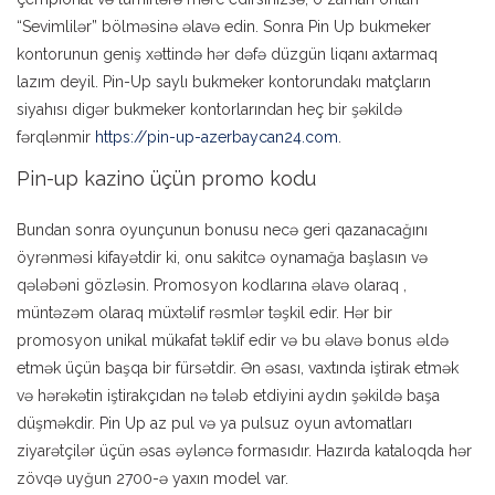
“Sevimlilər” bölməsinə əlavə edin. Sonra Pin Up bukmeker
kontorunun geniş xəttində hər dəfə düzgün liqanı axtarmaq
lazım deyil. Pin-Up saylı bukmeker kontorundakı matçların
siyahısı digər bukmeker kontorlarından heç bir şəkildə
fərqlənmir
https://pin-up-azerbaycan24.com
.
Pin-up kazino üçün promo kodu
Bundan sonra oyunçunun bonusu necə geri qazanacağını
öyrənməsi kifayətdir ki, onu sakitcə oynamağa başlasın və
qələbəni gözləsin. Promosyon kodlarına əlavə olaraq ,
müntəzəm olaraq müxtəlif rəsmlər təşkil edir. Hər bir
promosyon unikal mükafat təklif edir və bu əlavə bonus əldə
etmək üçün başqa bir fürsətdir. Ən əsası, vaxtında iştirak etmək
və hərəkətin iştirakçıdan nə tələb etdiyini aydın şəkildə başa
düşməkdir. Pin Up az pul və ya pulsuz oyun avtomatları
ziyarətçilər üçün əsas əyləncə formasıdır. Hazırda kataloqda hər
zövqə uyğun 2700-ə yaxın model var.