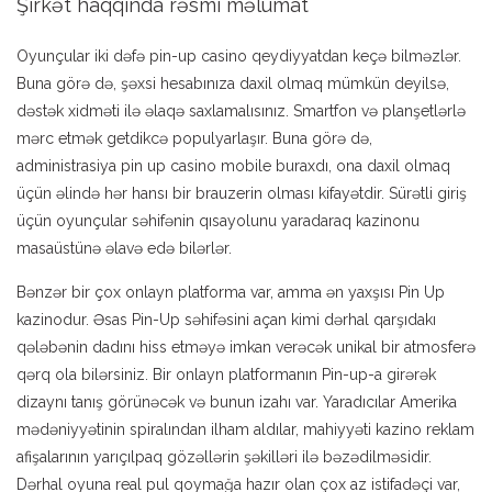
Şirkət haqqında rəsmi məlumat
Oyunçular iki dəfə pin-up casino qeydiyyatdan keçə bilməzlər.
Buna görə də, şəxsi hesabınıza daxil olmaq mümkün deyilsə,
dəstək xidməti ilə əlaqə saxlamalısınız. Smartfon və planşetlərlə
mərc etmək getdikcə populyarlaşır. Buna görə də,
administrasiya pin up casino mobile buraxdı, ona daxil olmaq
üçün əlində hər hansı bir brauzerin olması kifayətdir. Sürətli giriş
üçün oyunçular səhifənin qısayolunu yaradaraq kazinonu
masaüstünə əlavə edə bilərlər.
Bənzər bir çox onlayn platforma var, amma ən yaxşısı Pin Up
kazinodur. Əsas Pin-Up səhifəsini açan kimi dərhal qarşıdakı
qələbənin dadını hiss etməyə imkan verəcək unikal bir atmosferə
qərq ola bilərsiniz. Bir onlayn platformanın Pin-up-a girərək
dizaynı tanış görünəcək və bunun izahı var. Yaradıcılar Amerika
mədəniyyətinin spiralından ilham aldılar, mahiyyəti kazino reklam
afişalarının yarıçılpaq gözəllərin şəkilləri ilə bəzədilməsidir.
Dərhal oyuna real pul qoymağa hazır olan çox az istifadəçi var,