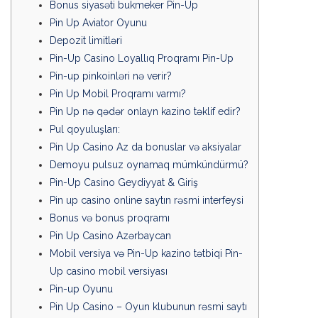
Bonus siyasəti bukmeker Pin-Up
Pin Up Aviator Oyunu
Depozit limitləri
Pin-Up Casino Loyallıq Proqramı Pin-Up
Pin-up pinkoinləri nə verir?
Pin Up Mobil Proqramı varmı?
Pin Up nə qədər onlayn kazino təklif edir?
Pul qoyuluşları:
Pin Up Casino Az da bonuslar və aksiyalar
Demoyu pulsuz oynamaq mümkündürmü?
Pin-Up Casino Geydiyyat & Giriş
Pin up casino online saytın rəsmi interfeysi
Bonus və bonus proqramı
Pin Up Casino Azərbaycan
Mobil versiya və Pin-Up kazino tətbiqi Pin-
Up casino mobil versiyası
Pin-up Oyunu
Pin Up Casino – Oyun klubunun rəsmi saytı