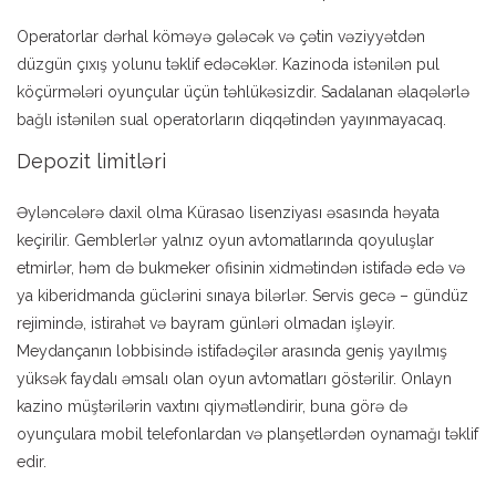
Operatorlar dərhal köməyə gələcək və çətin vəziyyətdən
düzgün çıxış yolunu təklif edəcəklər. Kazinoda istənilən pul
köçürmələri oyunçular üçün təhlükəsizdir. Sadalanan əlaqələrlə
bağlı istənilən sual operatorların diqqətindən yayınmayacaq.
Depozit limitləri
Əyləncələrə daxil olma Kürasao lisenziyası əsasında həyata
keçirilir. Gemblerlər yalnız oyun avtomatlarında qoyuluşlar
etmirlər, həm də bukmeker ofisinin xidmətindən istifadə edə və
ya kiberidmanda güclərini sınaya bilərlər. Servis gecə – gündüz
rejimində, istirahət və bayram günləri olmadan işləyir.
Meydançanın lobbisində istifadəçilər arasında geniş yayılmış
yüksək faydalı əmsalı olan oyun avtomatları göstərilir. Onlayn
kazino müştərilərin vaxtını qiymətləndirir, buna görə də
oyunçulara mobil telefonlardan və planşetlərdən oynamağı təklif
edir.