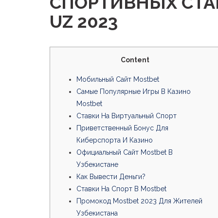
СПОРТИВНЫХ СТА
UZ 2023
Content
Мобильный Сайт Mostbet
Самые Популярные Игры В Казино
Mostbet
Ставки На Виртуальный Спорт
Приветственный Бонус Для
Киберспорта И Казино
Официальный Сайт Mostbet В
Узбекистане
Как Вывести Деньги?
Ставки На Спорт В Mostbet
Промокод Mostbet 2023 Для Жителей
Узбекистана