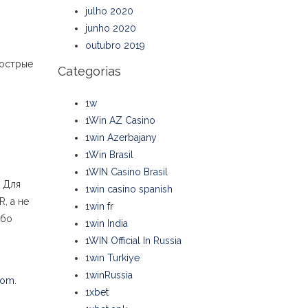
julho 2020
junho 2020
outubro 2019
 острые
Categorias
1w
1Win AZ Casino
1win Azerbajany
1Win Brasil
1WIN Casino Brasil
. Для
1win casino spanish
, а не
1win fr
ибо
1win India
1WIN Official In Russia
1win Turkiye
1winRussia
com
.
1xbet