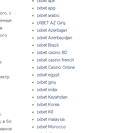
1xbet apk
1xbet app
ого, с
1xbet arabic
венные
1XBET AZ Giriş
ив
1xbet Azerbajan
ного
1xbet Azerbaydjan
1xbet Brazil
1xbet casino BD
1xbet casino french
е
1xbet Casino Online
1xbet egypt
пектр
1xbet giriş
1xbet india
1xbet Kazahstan
1xbet Korea
1xbet KR
,
1xbet malaysia
у в 60
1xbet Morocco
тивное