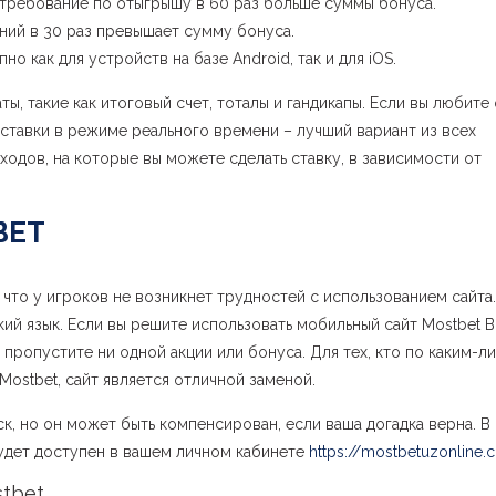
требование по отыгрышу в 60 раз больше суммы бонуса.
ий в 30 раз превышает сумму бонуса.
 как для устройств на базе Android, так и для iOS.
ы, такие как итоговый счет, тоталы и гандикапы. Если вы любите
 ставки в режиме реального времени – лучший вариант из всех
дов, на которые вы можете сделать ставку, в зависимости от
BET
что у игроков не возникнет трудностей с использованием сайта
ий язык. Если вы решите использовать мобильный сайт Mostbet BR
 пропустите ни одной акции или бонуса. Для тех, кто по каким-л
ostbet, сайт является отличной заменой.
ск, но он может быть компенсирован, если ваша догадка верна. В
будет доступен в вашем личном кабинете
https://mostbetuzonline.
tbet