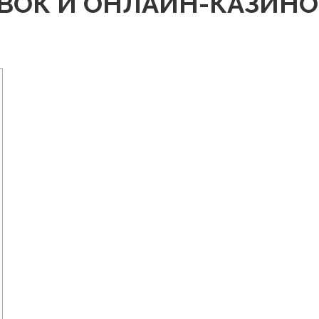
ВОК И ОНЛАЙН-КАЗИНО