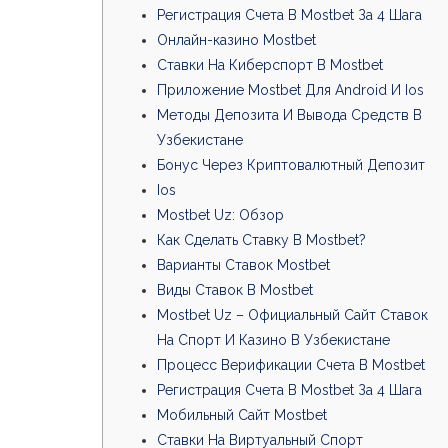
Регистрация Счета В Mostbet За 4 Шага
Онлайн-казино Mostbet
Ставки На Киберспорт В Mostbet
Приложение Mostbet Для Android И Ios
Методы Депозита И Вывода Средств В
Узбекистане
Бонус Через Криптовалютный Депозит
Ios
Mostbet Uz: Обзор
Как Сделать Ставку В Mostbet?
Варианты Ставок Mostbet
Виды Ставок В Mostbet
Mostbet Uz – Официальный Сайт Ставок
На Спорт И Казино В Узбекистане
Процесс Верификации Счета В Mostbet
Регистрация Счета В Mostbet За 4 Шага
Мобильный Сайт Mostbet
Ставки На Виртуальный Спорт