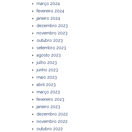
março 2024
fevereiro 2024
janeiro 2024
dezembro 2023
novembro 2023
outubro 2023
setembro 2023
agosto 2023
julho 2023
junho 2023
maio 2023
abril 2023
março 2023
fevereiro 2023
janeiro 2023
dezembro 2022
novembro 2022
outubro 2022