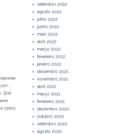
setembro 2022
agosto 2022
julho 2022
junho 2022
maio 2022
abril 2022
março 2022
fevereiro 2022
janeiro 2022
dezembro 2021
ованная
novembro 2021
руют,
abril 2021
о. Для
março 2021
ными
fevereiro 2021
ны сразу
dezembro 2020
outubro 2020
setembro 2020
agosto 2020