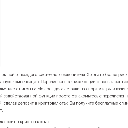
грышей от каждого системного накопителя. Хотя это более риск
рупную компенсацию. Перечисленные ниже опции ставок гаранти
ьствие от игры на Mostbet, делая ставки на спорт и игры в казин
й задействованной функции просто ознакомьтесь с перечислен
, сделав депозит в криптовалютах! Вы получите бесплатные спи
т.
депозит в криптовалютах!