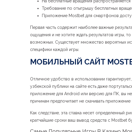
На бесплатные вращения распространяется 
Требование по отыгрышу бесплатных вращен
Приложение Mostbet для смартфонов доступно
Первая часть содержит наиболее важные результат
ощущения и не хотите ждать результатов игры, то
возможных. Существует множество вероятных исхо
специфики каждой игры.
МОБИЛЬНЫЙ САЙТ MOST
Отличное удобство в использовании гарантирует, 
узбекской публики на сайте есть даже португальск
приложение для Android или версию для ПК, вы не
причинам предпочитает не скачивать приложение M
Как следствие, эта ставка несет определенный ри
кратчайшие сроки ваш вывод средств с Mostbet 
Самые Популярные Игры В Казино Mos