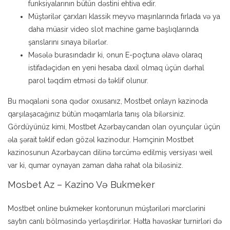
funksiyalarının bütün dəstini ehtiva edir.
Müştərilər çarxları klassik meyvə maşınlarında fırlada və ya
daha müasir video slot machine game başlıqlarında
şanslarını sınaya bilərlər.
Məsələ burasındadır ki, onun E-poçtuna əlavə olaraq
istifadəçidən en yeni hesaba daxil olmaq üçün dərhal
parol təqdim etməsi də təklif olunur.
Bu məqaləni sona qədər oxusanız, Mostbet onlayn kazinoda
qarşılaşacağınız bütün məqamlarla tanış ola bilərsiniz.
Gördüyünüz kimi, Mostbet Azərbaycandan olan oyunçular üçün
əla şərait təklif edən gözəl kazinodur. Həmçinin Mostbet
kazinosunun Azərbaycan dilinə tərcümə edilmiş versiyası weil
var ki, qumar oynayan zaman daha rahat ola biləsiniz.
Mosbet Az – Kazino Və Bukmeker
Mostbet online bukmeker kontorunun müştəriləri mərclərini
saytın canlı bölməsində yerləşdirirlər. Hətta həvəskar turnirləri də