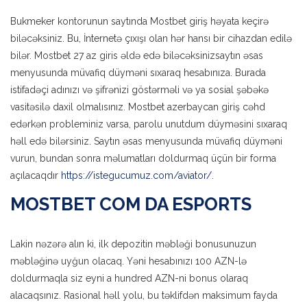
Bukmeker kontorunun saytında Mostbet giriş həyata keçirə
biləcəksiniz. Bu, İnternetə çıxışı olan hər hansı bir cihazdan edilə
bilər. Mostbet 27 az giris əldə edə biləcəksinizsaytın əsas
menyusunda müvafiq düyməni sıxaraq hesabınıza. Burada
istifadəçi adınızı və şifrənizi göstərməli və ya sosial şəbəkə
vasitəsilə daxil olmalısınız. Mostbet azerbaycan giriş cəhd
edərkən probleminiz varsa, parolu unutdum düyməsini sıxaraq
həll edə bilərsiniz. Saytın əsas menyusunda müvafiq düyməni
vurun, bundan sonra məlumatları doldurmaq üçün bir forma
açılacaqdır
https://istegucumuz.com/aviator/
.
MOSTBET COM DA ESPORTS
Lakin nəzərə alın ki, ilk depozitin məbləği bonusunuzun
məbləğinə uyğun olacaq. Yəni hesabınızı 100 AZN-lə
doldurmaqla siz eyni a hundred AZN-ni bonus olaraq
alacaqsınız. Rasional həll yolu, bu təklifdən maksimum fayda