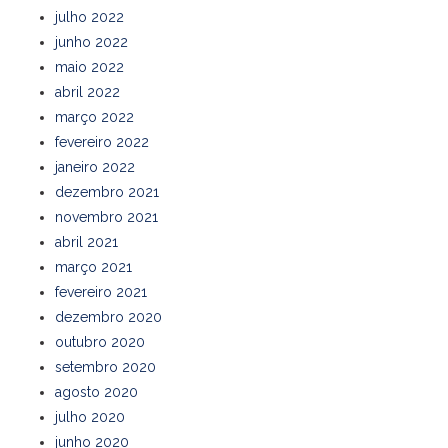
julho 2022
junho 2022
maio 2022
abril 2022
março 2022
fevereiro 2022
janeiro 2022
dezembro 2021
novembro 2021
abril 2021
março 2021
fevereiro 2021
dezembro 2020
outubro 2020
setembro 2020
agosto 2020
julho 2020
junho 2020