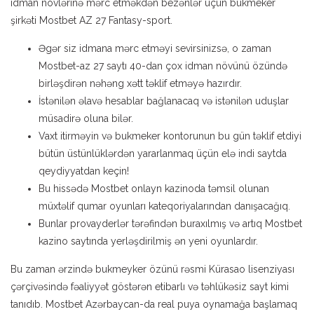
idman növlərinə mərc etməkdən bezənlər üçün bukmeker
şirkəti Mostbet AZ 27 Fantasy-sport.
Əgər siz idmana mərc etməyi sevirsinizsə, o zaman
Mostbet-az 27 saytı 40-dan çox idman növünü özündə
birləşdirən nəhəng xətt təklif etməyə hazırdır.
İstənilən əlavə hesablar bağlanacaq və istənilən uduşlar
müsadirə oluna bilər.
Vaxt itirməyin və bukmeker kontorunun bu gün təklif etdiyi
bütün üstünlüklərdən yararlanmaq üçün elə indi saytda
qeydiyyatdan keçin!
Bu hissədə Mostbet onlayn kazinoda təmsil olunan
müxtəlif qumar oyunları kateqoriyalarından danışacağıq.
Bunlar provayderlər tərəfindən buraxılmış və artıq Mostbet
kazino saytında yerləşdirilmiş ən yeni oyunlardır.
Bu zaman ərzində bukmeyker özünü rəsmi Kürasao lisenziyası
çərçivəsində fəaliyyət göstərən etibarlı və təhlükəsiz sayt kimi
tanıdıb. Mostbet Azərbaycan-da real puya oynamağa başlamaq