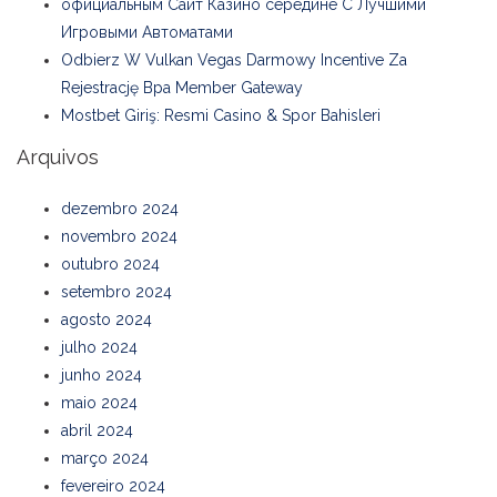
официальным Сайт Казино середине С Лучшими
Игровыми Автоматами
Odbierz W Vulkan Vegas Darmowy Incentive Za
Rejestrację Bpa Member Gateway
Mostbet Giriş: Resmi Casino & Spor Bahisleri
Arquivos
dezembro 2024
novembro 2024
outubro 2024
setembro 2024
agosto 2024
julho 2024
junho 2024
maio 2024
abril 2024
março 2024
fevereiro 2024