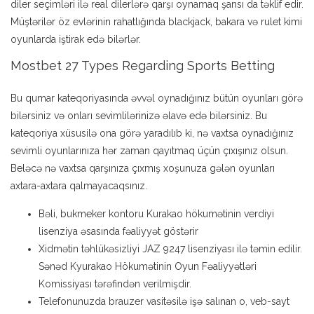
diler seçimləri ilə real dilerlərə qarşı oynamaq şansı da təklif edir.
Müştərilər öz evlərinin rahatlığında blackjack, bakara və rulet kimi
oyunlarda iştirak edə bilərlər.
Mostbet 27 Types Regarding Sports Betting
Bu qumar kateqoriyasında əvvəl oynadığınız bütün oyunları görə
bilərsiniz və onları sevimlilərinizə əlavə edə bilərsiniz. Bu
kateqoriya xüsusilə ona görə yaradılıb ki, nə vaxtsa oynadığınız
sevimli oyunlarınıza hər zaman qayıtmaq üçün çıxışınız olsun.
Beləcə nə vaxtsa qarşınıza çıxmış xoşunuza gələn oyunları
axtara-axtara qalmayacaqsınız.
Bəli, bukmeker kontoru Kurakao hökumətinin verdiyi
lisenziya əsasında fəaliyyət göstərir
Xidmətin təhlükəsizliyi JAZ 9247 lisenziyası ilə təmin edilir.
Sənəd Kyurakao Hökumətinin Oyun Fəaliyyətləri
Komissiyası tərəfindən verilmişdir.
Telefonunuzda brauzer vasitəsilə işə salınan o, veb-sayt