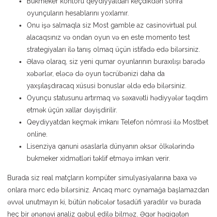
Bukmeker kontoru qeydiyyatdan keçdikdən sonra
oyunçuların hesablarını yoxlamır.
Onu işə salmaqla siz Most gamble az casinovirtual pul
alacaqsınız və ondan oyun və en este momento test
strategiyaları ilə tanış olmaq üçün istifadə edə bilərsiniz.
Əlavə olaraq, siz yeni qumar oyunlarının buraxılışı barədə
xəbərlər, eləcə də oyun təcrübənizi daha da
yaxşılaşdıracaq xüsusi bonuslar əldə edə bilərsiniz.
Oyunçu statusunu artırmaq və səxavətli hədiyyələr təqdim
etmək üçün xallar dəyişdirilir.
Qeydiyyatdan keçmək imkanı Telefon nömrəsi ilə Mostbet
online.
Lisenziya qanuni əsaslarla dünyanın əksər ölkələrində
bukmeker xidmətləri təklif etməyə imkan verir.
Burada siz real matçların kompüter simulyasiyalarına baxa və
onlara mərc edə bilərsiniz. Ancaq mərc oynamağa başlamazdan
əvvəl unutmayın ki, bütün nəticələr təsadüfi yaradılır və burada
heç bir ənənəvi analiz qəbul edilə bilməz. Əgər həqiqətən