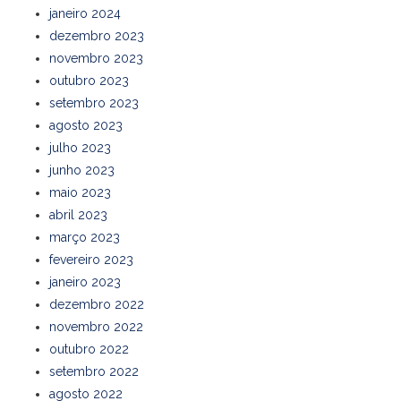
janeiro 2024
dezembro 2023
novembro 2023
outubro 2023
setembro 2023
agosto 2023
julho 2023
junho 2023
maio 2023
abril 2023
março 2023
fevereiro 2023
janeiro 2023
dezembro 2022
novembro 2022
outubro 2022
setembro 2022
agosto 2022