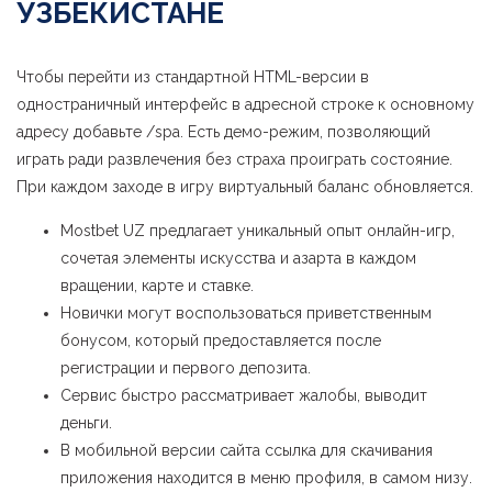
УЗБЕКИСТАНЕ
Чтобы перейти из стандартной HTML-версии в
одностраничный интерфейс в адресной строке к основному
адресу добавьте /spa. Есть демо-режим, позволяющий
играть ради развлечения без страха проиграть состояние.
При каждом заходе в игру виртуальный баланс обновляется.
Mostbet UZ предлагает уникальный опыт онлайн-игр,
сочетая элементы искусства и азарта в каждом
вращении, карте и ставке.
Новички могут воспользоваться приветственным
бонусом, который предоставляется после
регистрации и первого депозита.
Сервис быстро рассматривает жалобы, выводит
деньги.
В мобильной версии сайта ссылка для скачивания
приложения находится в меню профиля, в самом низу.