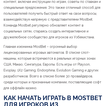
контент, включая инструкции по играм, советы по ставкам и
специальные предложения. Это также отличный способ для
пользователей получить быстрый ответ на свои вопросы,
взаимодействуя напрямую с представителями Mostbet.
Команда Mostbet регулярно обновляет контент в
социальных сетях, стараясь создать интерактивное и
дружелюбное сообщество для игроков из Узбекистана.
Главная изюминка MostBet – огромный выбор
лицензированных игровых автоматов. В списке слот-
машины, которые встречаются в реальных игорных зонах
США, Макао, Сингапура, Европы. Есть игры от Playson,
Evoplay, 1X2 Gaming, Endorphina, Evolution Gaming и других
разработчиков. Всего в списке более 30 провайдеров,
среди которых и признанные компании, поставляющие софт
для оффлайн казино.
КАК НАЧАТЬ ИГРАТЬ В MOSTBET
ДЛЯ ИГРОКОВ ИЗ