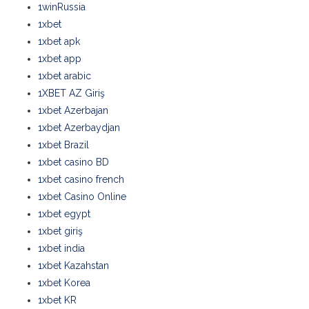
1winRussia
1xbet
1xbet apk
1xbet app
1xbet arabic
1XBET AZ Giriş
1xbet Azerbajan
1xbet Azerbaydjan
1xbet Brazil
1xbet casino BD
1xbet casino french
1xbet Casino Online
1xbet egypt
1xbet giriş
1xbet india
1xbet Kazahstan
1xbet Korea
1xbet KR