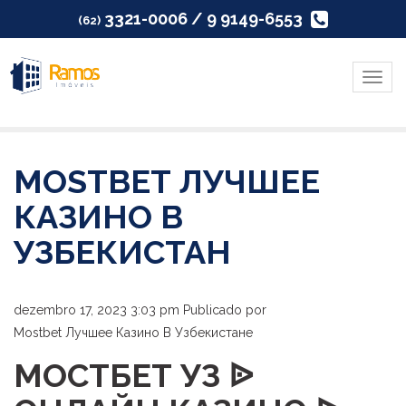
3321-0006 / 9 9149-6553
(62)
Menu
MOSTBET ЛУЧШЕЕ
КАЗИНО В
УЗБЕКИСТАН
dezembro 17, 2023 3:03 pm
Publicado por
Mostbet Лучшее Казино В Узбекистане
МОСТБЕТ УЗ ᐉ