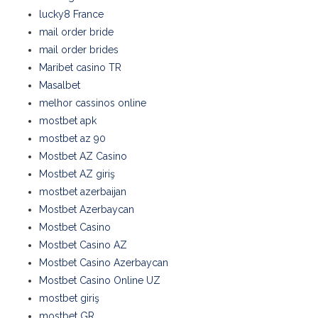
lucky8 France
mail order bride
mail order brides
Maribet casino TR
Masalbet
melhor cassinos online
mostbet apk
mostbet az 90
Mostbet AZ Casino
Mostbet AZ giriş
mostbet azerbaijan
Mostbet Azerbaycan
Mostbet Casino
Mostbet Casino AZ
Mostbet Casino Azerbaycan
Mostbet Casino Online UZ
mostbet giriş
mostbet GR