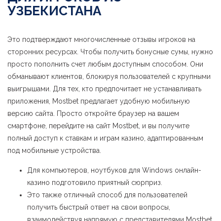
УЗБЕКИСТАНА
Это подтверждают многочисленные отзывы игроков на
сторонних ресурсах. Чтобы получить бонусные сумы, нужно
просто пополнить счет любым доступным способом. Они
обманывают клиентов, блокируя пользователей с крупными
выигрышами. Для тех, кто предпочитает не устанавливать
приложения, Mostbet предлагает удобную мобильную
версию сайта. Просто откройте браузер на вашем
смартфоне, перейдите на сайт Mostbet, и вы получите
полный доступ к ставкам и играм казино, адаптированным
под мобильные устройства.
Для компьютеров, ноутбуков для Windows онлайн-
казино подготовило приятный сюрприз.
Это также отличный способ для пользователей
получить быстрый ответ на свои вопросы,
взаимодействуя напрямую с представителями Mostbet.