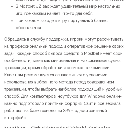
В Mostbet UZ вас ждет удивительный мир настольных
игр, где каждый найдет что-то для себя.
При каждом заходе в игру виртуальный баланс
обновляется.
Обращаясь в службу поддержки, игроки могут рассчитывать
на профессиональный подход и оперативное решение своих
задач. Каждый способ вывода средств в Mostbet имеет свои
особенности, такие как минимальная и максимальная сумма
транзакции, время обработки и возможные комиссии.
Клиентам рекомендуется ознакомиться с условиями
использования выбранного метода перед совершением
транзакции, чтобы выбрать наиболее подходящий и удобный
способ. Для компьютеров, ноутбуков для Windows онлайн-
казино подготовило приятный сюрприз. Сайт и все зеркала
работают на базе технологии SPA – одностраничный
интерфейс.