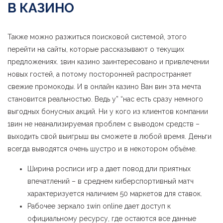
В КАЗИНО
Также можно разжиться поисковой системой, этого
перейти на сайты, которые рассказывают о текущих
предложениях. 1вин казино заинтересовано и привлечении
новых гостей, а потому посторонней распространяет
свежие промокоды. И в онлайн казино Ван вин эта мечта
становится реальностью. Ведь у” “нас есть сразу немного
выгодных бонусных акций. Ни у кого из клиентов компании
1вин не неанализируемая проблем с выводом средств –
выходить свой выигрыш вы сможете в любой время. Деньги
всегда выводятся очень шустро и в некотором объёме.
Ширина росписи игр а дает повод дли приятных
впечатлений – в среднем киберспортивный матч
характеризуется наличием 50 маркетов для ставок.
Рабочее зеркало 1win online дает доступ к
официальному ресурсу, где остаются все данные