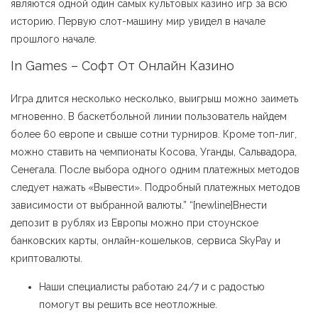
являются одной один самых культовых казино игр за всю
историю. Первую слот-машину мир увидел в начале
прошлого начале.
In Games – Софт От Онлайн Казино
Игра длится несколько несколько, выигрыш можно заиметь
мгновенно. В баскетбольной линии пользователь найдем
более 60 европе и свыше сотни турниров. Кроме топ-лиг,
можно ставить на чемпионаты Косова, Уганды, Сальвадора,
Сенегала. После выбора одного одним платежных методов
следует нажать «Вывести». Подробный платежных методов
зависимости от выбранной валюты.” “[newline]Внести
депозит в рублях из Европы можно при стоунское
банковских карты, онлайн-кошельков, сервиса SkyPay и
криптовалюты.
Наши специалисты работаю 24/7 и с радостью
помогут вы решить все неотложные.