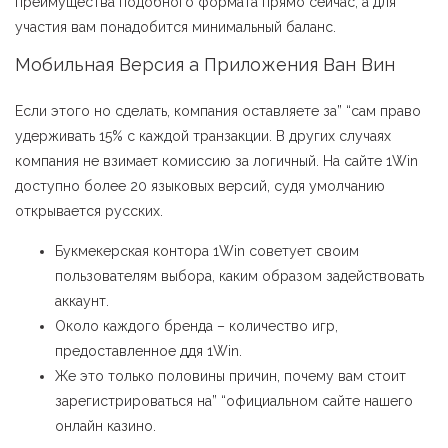
преимущества подобного формата прямо сейчас, а для
участия вам понадобится минимальный баланс.
Мобильная Версия а Приложения Ван Вин
Если этого но сделать, компания оставляете за” “сам право
удерживать 15% с каждой транзакции. В других случаях
компания не взимает комиссию за логичный. На сайте 1Win
доступно более 20 языковых версий, судя умолчанию
открывается русских.
Букмекерская контора 1Win советует своим
пользователям выбора, каким образом задействовать
аккаунт.
Около каждого бренда – количество игр,
предоставленное ддя 1Win.
Же это только половины причин, почему вам стоит
зарегистрироваться на” “официальном сайте нашего
онлайн казино.