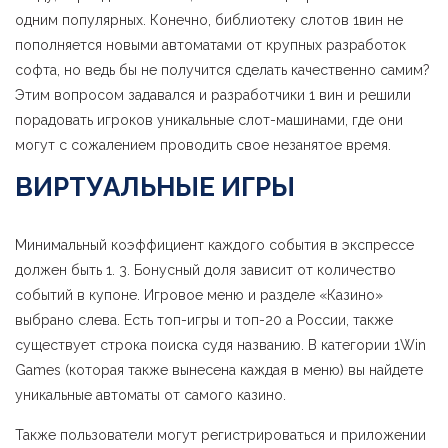
одним популярных. Конечно, библиотеку слотов 1вин не
пополняется новыми автоматами от крупных разработок
софта, но ведь бы не получится сделать качественно самим?
Этим вопросом задавался и разработчики 1 вин и решили
порадовать игроков уникальные слот-машинами, где они
могут с сожалением проводить свое незанятое время.
ВИРТУАЛЬНЫЕ ИГРЫ
Минимальный коэффициент каждого события в экспрессе
должен быть 1. 3. Бонусный доля зависит от количество
событий в купоне. Игровое меню и разделе «Казино»
выбрано слева. Есть топ-игры и топ-20 а России, также
существует строка поиска судя названию. В категории 1Win
Games (которая также вынесена каждая в меню) вы найдете
уникальные автоматы от самого казино.
Также пользователи могут регистрироваться и приложении