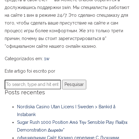
дослужившись поддержки 1win. Мы специалисты работают
на сайте 1 вин в режиме 24/7. Это сделано спецзаказу для
того, чтобы сделать ваше присутствие на сайте и сам
процесс игры более комфортным. Же это только трети
причин, почему вы стоит зарегистрироваться в”
“официальном сайте нашего онлайн казино.
Categorizados em:
1w
Este artigo foi escrito por
Pesquisar
Posts recentes
Nordiska Casino Utan Licens I Sweden > Bankid å
Instabank
Sugar Rush 1000 Position Από Την Sensible Play Παίξτε
Demonstration Δωρεάν”
официальным Сайт Казино середине С Лучшими