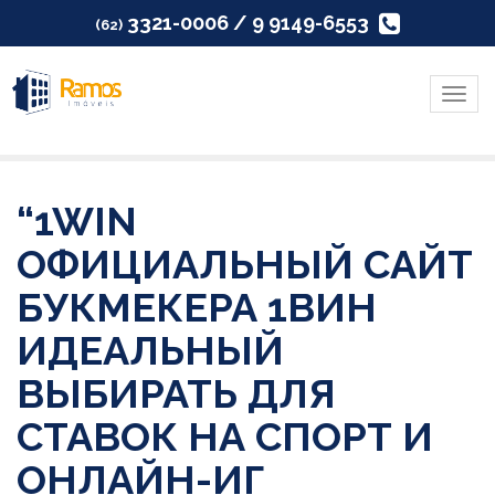
3321-0006 / 9 9149-6553
(62)
Menu
“1WIN
ОФИЦИАЛЬНЫЙ САЙТ
БУКМЕКЕРА 1ВИН
ИДЕАЛЬНЫЙ
ВЫБИРАТЬ ДЛЯ
СТАВОК НА СПОРТ И
ОНЛАЙН-ИГ