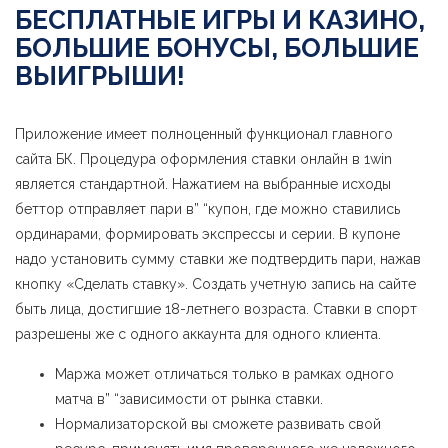
БЕСПЛАТНЫЕ ИГРЫ И КАЗИНО,
БОЛЬШИЕ БОНУСЫ, БОЛЬШИЕ
ВЫИГРЫШИ!
Приложение имеет полноценный функционал главного
сайта БК. Процедура оформления ставки онлайн в 1win
является стандартной. Нажатием на выбранные исходы
беттор отправляет пари в” “купон, где можно ставились
ординарами, формировать экспрессы и серии. В купоне
надо установить сумму ставки же подтвердить пари, нажав
кнопку «Сделать ставку». Создать учетную запись на сайте
быть лица, достигшие 18-летнего возраста. Ставки в спорт
разрешены же с одного аккаунта для одного клиента.
Маржа может отличаться только в рамках одного
матча в” “зависимости от рынка ставки.
Нормализаторской вы сможете развивать свой