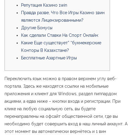
Репутация Казино 1win
Правда разве, Что Все Игры Казино 1вин
являются Лицензированными?
Другие Бонусы
Как сделали Ставки На Спорт Онлайн:
Какие Еще существует” “букмекерские
Конторы В Казахстане?
Бесплатные Азартные Игры
Переключить язык можно в правом верхнем углу веб-
портала. Здесь же находятся ссылки на мобильные
приложения и клиент для Windows, раздел пиппардом
акциями, а едва ниже – кнопки входа и регистрации. При
клике на любую социальную сеть, вы будете
перенаправлены на офсайт общественной сети, где вы
необходимо будет совершить вход в наш личный аккаунт. А
этот момент вы автоматически вернётесь и 1 вин