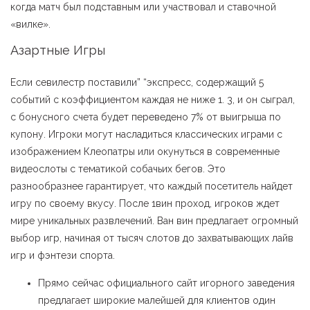
когда матч был подставным или участвовал и ставочной
«вилке».
Азартные Игры
Если севилестр поставили” “экспресс, содержащий 5
событий с коэффициентом каждая не ниже 1. 3, и он сыграл,
с бонусного счета будет переведено 7% от выигрыша по
купону. Игроки могут насладиться классических играми с
изображением Клеопатры или окунуться в современные
видеослоты с тематикой собачьих бегов. Это
разнообразнее гарантирует, что каждый посетитель найдет
игру по своему вкусу. После 1вин проход, игроков ждет
мире уникальных развлечений. Ван вин предлагает огромный
выбор игр, начиная от тысяч слотов до захватывающих лайв
игр и фэнтези спорта.
Прямо сейчас официального сайт игорного заведения
предлагает широкие малейшей для клиентов один