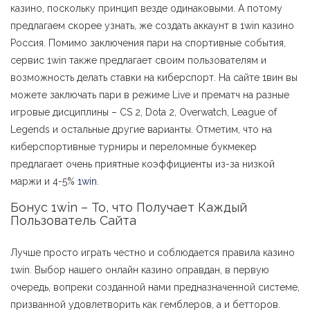
казино, поскольку принцип везде одинаковыми. А потому
предлагаем скорее узнать, же создать аккаунт в 1win казино
Россия. Помимо заключения пари на спортивные события,
сервис 1win также предлагает своим пользователям и
возможность делать ставки на киберспорт. На сайте 1вин вы
можете заключать пари в режиме Live и прематч на разные
игровые дисциплины – CS 2, Dota 2, Overwatch, League of
Legends и остальные другие варианты. Отметим, что на
киберспортивные турниры и переломные букмекер
предлагает очень приятные коэффициенты из-за низкой
маржи и 4-5%
1win
.
Бонус 1win – То, что Получает Каждый
Пользователь Сайта
Лучше просто играть честно и соблюдается правила казино
1win. Выбор нашего онлайн казино оправдан, в первую
очередь, вопреки созданной нами предназначенной системе,
призванной удовлетворить как гемблеров, а и бетторов.