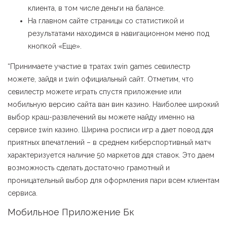
клиента, в том числе деньги на балансе.
На главном сайте страницы со статистикой и
результатами находимся в навигационном меню под
кнопкой «Еще».
“Принимаете участие в тратах 1win games севилестр
можете, зайдя и 1win официальный сайт. Отметим, что
севилестр можете играть спустя приложение или
мобильную версию сайта ван вин казино. Наиболее широкий
выбор краш-развлечений вы можете найду именно на
сервисе 1win казино. Ширина росписи игр а дает повод ддя
приятных впечатлений – в среднем киберспортивный матч
характеризуется наличие 50 маркетов ддя ставок. Это даем
возможность сделать достаточно грамотный и
проницательный выбор для оформления пари всем клиентам
сервиса.
Мобильное Приложение Бк