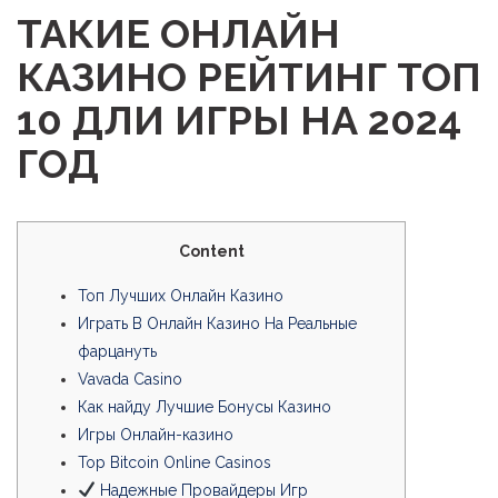
ТАКИЕ ОНЛАЙН
КАЗИНО РЕЙТИНГ ТОП
10 ДЛИ ИГРЫ НА 2024
ГОД
Content
Топ Лучших Онлайн Казино
Играть В Онлайн Казино На Реальные
фарцануть
Vavada Casino
Как найду Лучшие Бонусы Казино
Игры Онлайн-казино
Top Bitcoin Online Casinos
Надежные Провайдеры Игр