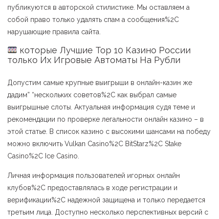
публикуются в авторской стилистике. Мы оставляем а
собой право только удалять спам а сообщения%2C
нарушающие правила сайта.
которые Лучшие Top 10 Казино России
только Их Игровые Автоматы На Рубли
Допустим самые крупные выигрыши в онлайн-казин же
дадим” “нескольких советов%2C как выбрал самые
выигрышные слоты. Актуальная информация судя теме и
рекомендации по проверке легальности онлайн казино – в
этой статье. В список казино с высокими шансами на победу
можно включить Vulkan Casino%2C BitStarz%2C Stake
Casino%2C Ice Casino.
Личная информация пользователей игорных онлайн
клубов%2C предоставлялась в ходе регистрации и
верификации%2C надежной защищена и только передается
третьим лица. Доступно несколько перспективных версий с