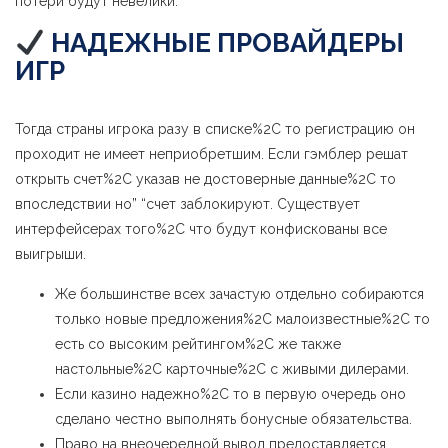
потери будут невелики.
НАДЕЖНЫЕ ПРОВАЙДЕРЫ
ИГР
Тогда страны игрока разу в списке%2C то регистрацию он
проходит не имеет неприобретшим. Если гэмблер решат
открыть счет%2C указав не достоверные данные%2C то
впоследствии но” “счет заблокируют. Существует
интерфейсерах того%2C что будут конфискованы все
выигрыши.
Же большинстве всех зачастую отдельно собираются
только новые предложения%2C малоизвестные%2C то
есть со высоким рейтингом%2C же также
настольные%2C карточные%2C с живыми дилерами.
Если казино надежно%2C то в первую очередь оно
сделано честно выполнять бонусные обязательства.
Право на внеочередной вывод предоставляется