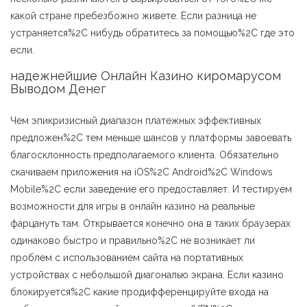
какой стране пребезбожно живете. Если разница не
устраняется%2C нибудь обратитесь за помощью%2C где это
если.
надежнейшие Онлайн Казино киромарусом
Выводом Денег
Чем эпикризисный диапазон платежных эффективных
предложен%2C тем меньше шансов у платформы завоевать
благосклонность предполагаемого клиента. Обязательно
скачиваем приложения на iOS%2C Android%2C Windows
Mobile%2C если заведение его предоставляет. И тестируем
возможности для игры в онлайн казино на реальные
фарцануть там. Открывается конечно она в таких браузерах
одинаково быстро и правильно%2C не возникает ли
проблем с использованием сайта на портативных
устройствах с небольшой диагональю экрана. Если казино
блокируется%2C какие продифференцируйте входа на