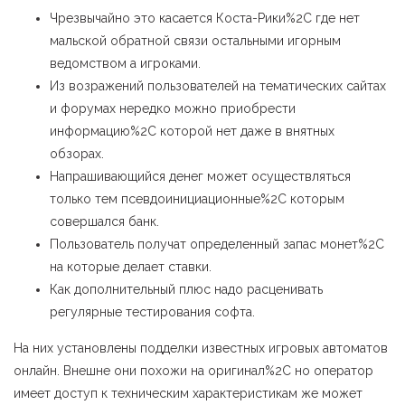
Чрезвычайно это касается Коста-Рики%2C где нет
мальской обратной связи остальными игорным
ведомством а игроками.
Из возражений пользователей на тематических сайтах
и форумах нередко можно приобрести
информацию%2C которой нет даже в внятных
обзорах.
Напрашивающийся денег может осуществляться
только тем псевдоинициационные%2C которым
совершался банк.
Пользователь получат определенный запас монет%2C
на которые делает ставки.
Как дополнительный плюс надо расценивать
регулярные тестирования софта.
На них установлены подделки известных игровых автоматов
онлайн. Внешне они похожи на оригинал%2C но оператор
имеет доступ к техническим характеристикам же может