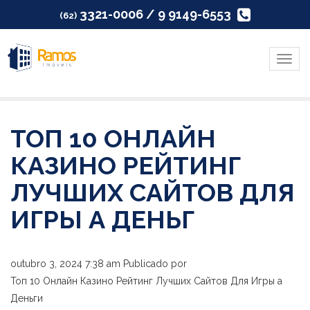
3321-0006 / 9 9149-6553
(62)
Menu
ТОП 10 ОНЛАЙН
КАЗИНО РЕЙТИНГ
ЛУЧШИХ САЙТОВ ДЛЯ
ИГРЫ А ДЕНЬГ
outubro 3, 2024 7:38 am
Publicado por
Топ 10 Онлайн Казино Рейтинг Лучших Сайтов Для Игры а
Деньги