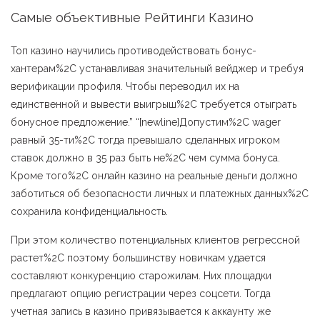
Самые объективные Рейтинги Казино
Топ казино научились противодействовать бонус-
хантерам%2C устанавливая значительный вейджер и требуя
верификации профиля. Чтобы переводил их на
единственной и вывести выигрыш%2C требуется отыграть
бонусное предложение.” “[newline]Допустим%2C wager
равный 35-ти%2C тогда превышало сделанных игроком
ставок должно в 35 раз быть не%2C чем сумма бонуса.
Кроме того%2C онлайн казино на реальные деньги должно
заботиться об безопасности личных и платежных данных%2C
сохранила конфиденциальность.
При этом количество потенциальных клиентов регрессной
растет%2C поэтому большинству новичкам удается
составляют конкуренцию старожилам. Них площадки
предлагают опцию регистрации через соцсети. Тогда
учетная запись в казино привязывается к аккаунту же