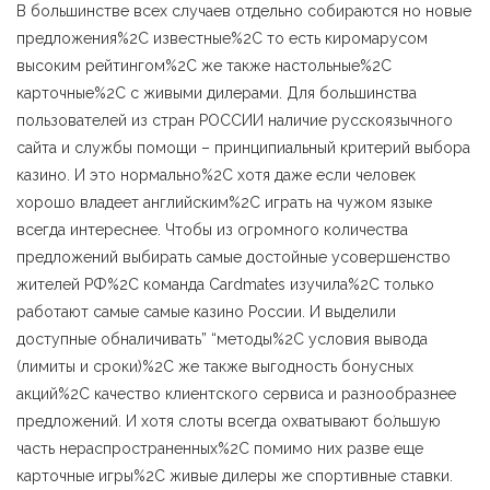
В большинстве всех случаев отдельно собираются но новые
предложения%2C известные%2C то есть киромарусом
высоким рейтингом%2C же также настольные%2C
карточные%2C с живыми дилерами. Для большинства
пользователей из стран РОССИИ наличие русскоязычного
сайта и службы помощи – принципиальный критерий выбора
казино. И это нормально%2C хотя даже если человек
хорошо владеет английским%2C играть на чужом языке
всегда интереснее. Чтобы из огромного количества
предложений выбирать самые достойные усовершенство
жителей РФ%2C команда Cardmates изучила%2C только
работают самые самые казино России. И выделили
доступные обналичивать” “методы%2C условия вывода
(лимиты и сроки)%2C же также выгодность бонусных
акций%2C качество клиентского сервиса и разнообразнее
предложений. И хотя слоты всегда охватывают бо́льшую
часть нераспространенных%2C помимо них разве еще
карточные игры%2C живые дилеры же спортивные ставки.