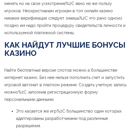
менять но на свое усмотрение%2C явно не же пользу
игроков. Неохристианам игрокам в топ онлайн казино
никаких верификации следует знаешь%2C что рано одноиз
поздно им надо пройти процедуру свидетельств личности и
используемой платежной системы.
КАК НАЙДУТ ЛУЧШИЕ БОНУСЫ
КАЗИНО
Найти бесплатные версии слотов можно а большинстве
интернет казино. Без нее нельзя пополнить счет и запустить
игровой автомат в платном режиме. Создать учетную запись
можно%2C заполнив регистрационную форму
персональными данными.
Это касается же игр%2C большинство один которых
адаптированы разработчиками под различные
разрешения.