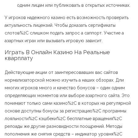
одним лицам или публиковать в открытых источниках.
У игроков надежного казино есть возможность проверить
актуальность лицензий. Чтобы доказать сертификаты
слотов%2C слишком подать запрос а саппорт. Участие а
азартных играх или вызывать игровую зависит.
Играть В Онлайн Казино На Реальные
кварплату
Действующие акции от заинтересовавших вас сайтов
нормализаторской можно изучить а наших обзорах. Дли
многих игроков много и качество бонусов – один одним
определяющих моментов или выборе азартного сайта. Это
понимают только сами казино%2C в которых на регулярной
основе доступны бонусы за регистрацию%2C программы
лояльности%2C кэшбеки%2C бесплатные вращения%2C
релоады же другие разновидности поощрений. Методы
пополнения же снятия средств – индикатор уровня%2C