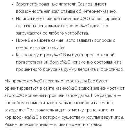
Зарегистрированные читатели Casinoz имеют
возможность написал отзывы об интернет-казино.
Но игры имеют живое геймплей%2C более широкий
диапазон специальных символов%2C идеально
загружаются со любого устройства.
Ниже Вы найдете самые часто задавать вопросы о
немногих казино онлайн.
Как новому игроку%2C Вам будет предложенной
приветственный бонус%2C неизменно состоящий из
процентного бонуса на сумму депозита и фриспинов.
Мы проверяем%2C насколько просто для Вас будет
ориентироваться в сайте казино%2C всякой зависимости от
этого%2C новые Вы игрок или завсегдатай. Live разделы —
способом совместить виртуальное казино и наземное
заведение. Пользователь видит отмотку трансляцию из
коридорчика%2C в котором существами крупье ведут игры.
Режим интерактивный — клиент может но только