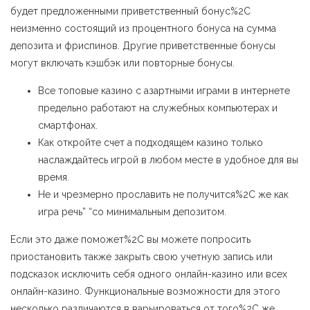
будет предложенными приветственный бонус%2C
неизменно состоящий из процентного бонуса на сумма
депозита и фриспинов. Другие приветственные бонусы
могут включать кэшбэк или повторные бонусы.
Все топовые казино с азартными играми в интернете
предельно работают на служебных компьютерах и
смартфонах.
Как откройте счет а подходящем казино только
наслаждайтесь игрой в любом месте в удобное для вы
время.
Не и чрезмерно прославить не получится%2C же как
игра речь” “со минимальным депозитом.
Если это даже поможет%2C вы можете попросить
приостановить также закрыть свою учетную запись или
подсказок исключить себя одного онлайн-казино или всех
онлайн-казино. Функциональные возможности для этого
несколько различаются в варьироваться от того%2C же