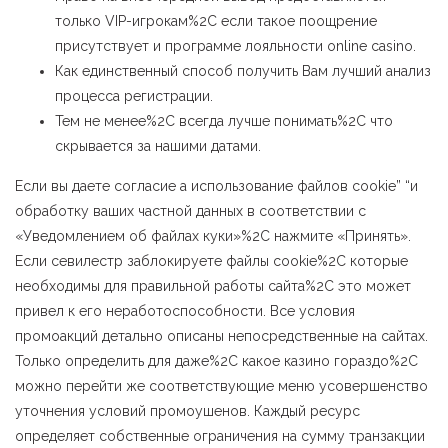
только VIP-игрокам%2C если такое поощрение
присутствует и программе лояльности online casino.
Как единственный способ получить Вам лучший анализ
процесса регистрации.
Тем не менее%2C всегда лучше понимать%2C что
скрывается за нашими датами.
Если вы даете согласие а использование файлов cookie” “и
обработку ваших частной данных в соответствии с
«Уведомлением об файлах куки»%2C нажмите «Принять».
Если севилестр заблокируете файлы cookie%2C которые
необходимы для правильной работы сайта%2C это может
привел к его неработоспособности. Все условия
промоакций детально описаны непосредственные на сайтах.
Только определить для даже%2C какое казино гораздо%2C
можно перейти же соответствующие меню усовершенство
уточнения условий промоушенов. Каждый ресурс
определяет собственные ограничения на сумму транзакции