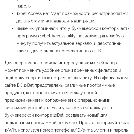
пароль.
1xbet Access не” “дает возможности регистрироваться,
делать ставки или выводить выигрыши.
Выше мы упоминали, что у букмекерской конторы есть
программа 1xbet Accessibility, позволяющая в любую
минуту получить актуальное зеркало, и десктопный
клиент для ставок непосредственно с ПК.
Для оперативного поиска интересующих матчей капер
может применить удобные опции временных фильтров и
подборку спортивных встреч по алфавиту. На официальном
сайте БК 1xBet представлены различные программные
продукты, которые отличаются между собой
предназначением и сопряжением с операционными
системами устройств. Если у вас уже есть аккаунт в
букмекерской конторе 1xBet, создавать новый для
пользования программой не нужно. Просто авторизуйтесь в
1xWin, используя номер телефона/ID/e-mail/логин и пароль,