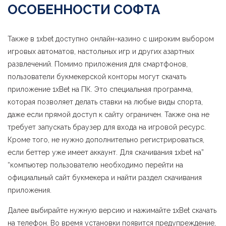
ОСОБЕННОСТИ СОФТА
Также в 1xbet доступно онлайн-казино с широким выбором
игровых автоматов, настольных игр и других азартных
развлечений. Помимо приложения для смартфонов,
пользователи букмекерской конторы могут скачать
приложение 1xBet на ПК. Это специальная программа,
которая позволяет делать ставки на любые виды спорта,
даже если прямой доступ к сайту ограничен. Также она не
требует запускать браузер для входа на игровой ресурс.
Кроме того, не нужно дополнительно регистрироваться,
если беттер уже имеет аккаунт. Для скачивания 1xbet на”
“компьютер пользователю необходимо перейти на
официальный сайт букмекера и найти раздел скачивания
приложения.
Далее выбирайте нужную версию и нажимайте 1xBet скачать
на телефон. Во время установки появится предупреждение,