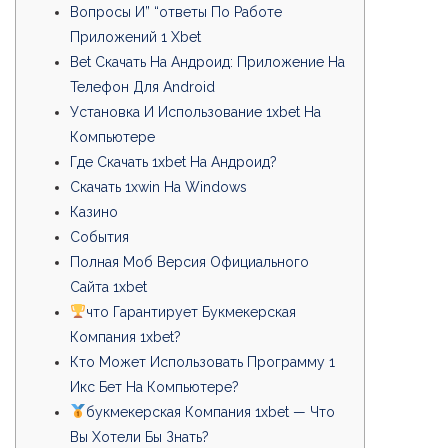
Вопросы И” “ответы По Работе
Приложений 1 Xbet
Bet Скачать На Андроид: Приложение На
Телефон Для Android
Установка И Использование 1xbet На
Компьютере
Где Скачать 1xbet На Андроид?
Скачать 1xwin На Windows
Казино
События
Полная Моб Версия Официального
Сайта 1xbet
что Гарантирует Букмекерская
Компания 1xbet?
Кто Может Использовать Программу 1
Икс Бет На Компьютере?
букмекерская Компания 1xbet — Что
Вы Хотели Бы Знать?