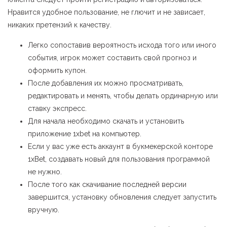
Нравится удобное пользование, не глючит и не зависает,
никаких претензий к качеству.
Легко сопоставив вероятность исхода того или иного
события, игрок может составить свой прогноз и
оформить купон.
После добавления их можно просматривать,
редактировать и менять, чтобы делать ординарную или
ставку экспресс.
Для начала необходимо скачать и установить
приложение 1xbet на компьютер.
Если у вас уже есть аккаунт в букмекерской конторе
1xBet, создавать новый для пользования программой
не нужно.
После того как скачивание последней версии
завершится, установку обновления следует запустить
вручную.