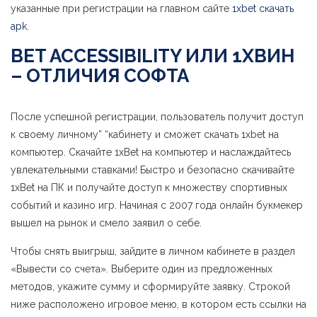
указанные при регистрации на главном сайте
1xbet скачать
apk
.
BET ACCESSIBILITY ИЛИ 1ХВИН
– ОТЛИЧИЯ СОФТА
После успешной регистрации, пользователь получит доступ
к своему личному” “кабинету и сможет скачать 1xbet на
компьютер. Скачайте 1xBet на компьютер и наслаждайтесь
увлекательными ставками! Быстро и безопасно скачивайте
1xBet на ПК и получайте доступ к множеству спортивных
событий и казино игр. Начиная с 2007 года онлайн букмекер
вышел на рынок и смело заявил о себе.
Чтобы снять выигрыш, зайдите в личном кабинете в раздел
«Вывести со счета». Выберите один из предложенных
методов, укажите сумму и сформируйте заявку. Строкой
ниже расположено игровое меню, в котором есть ссылки на