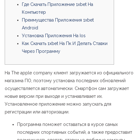
Где Скачать Приложение 1xbet На
Компьютер
Преимущества Приложения 1xbet
Android
Установка Приложения На Ios
Как Скачать 1xbet На Пк И Делать Ставки
Через Программу
На The apple company клиент загружается из официального
магазина ПО, поэтому установка последних обновлений
осуществляется автоматически. Смартфон сам загружает
новые версии при выходе и устанавливает их.
Установленное приложение можно запускать для
регистрации или авторизации.
Программа поможет оставаться в курсе самых
последних спортивных событий, а также предоставит