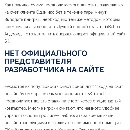
Как правило, сумма предпочитаемого депозита зачисляется
на счет клиента Один икс бет в течение пары минут.
Выводить выигрыш необходимо тем же методом, который
применялся для депозита. Лучший способ скачать 1xBet на
Андроид – это выполнить операцию через официальный сайт
БК.
НЕТ ОФИЦИАЛЬНОГО
ПРЕДСТАВИТЕЛЯ
РАЗРАБОТЧИКА НА САЙТЕ
Несмотря на популярность смартфонов для” “входа на сайт
онлайн букмекера, очень многие клиенты БК 1 xbet
предпочитают делать ставки на спорт через стационарный
компьютер. Многие игроки считают, что намного удобнее
управлять своим профилем, наблюдать за зрелищными
онлайн трансляциями и заключать пари именно с помощью