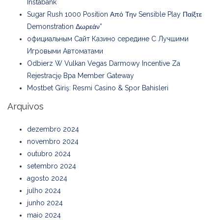
Instabank
Sugar Rush 1000 Position Από Την Sensible Play Παίξτε
Demonstration Δωρεάν”
официальным Сайт Казино середине С Лучшими
Игровыми Автоматами
Odbierz W Vulkan Vegas Darmowy Incentive Za
Rejestrację Bpa Member Gateway
Mostbet Giriş: Resmi Casino & Spor Bahisleri
Arquivos
dezembro 2024
novembro 2024
outubro 2024
setembro 2024
agosto 2024
julho 2024
junho 2024
maio 2024