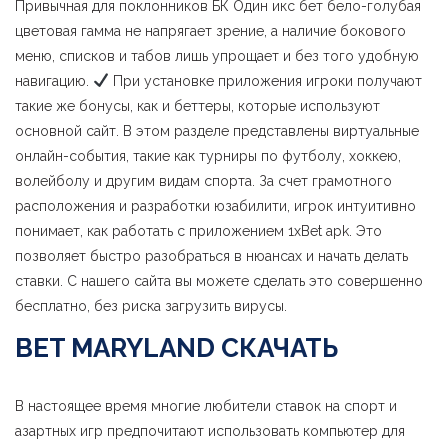
Привычная для поклонников БК Один икс бет бело-голубая
цветовая гамма не напрягает зрение, а наличие бокового
меню, списков и табов лишь упрощает и без того удобную
навигацию.
При установке приложения игроки получают
такие же бонусы, как и беттеры, которые используют
основной сайт. В этом разделе представлены виртуальные
онлайн-события, такие как турниры по футболу, хоккею,
волейболу и другим видам спорта. За счет грамотного
расположения и разработки юзабилити, игрок интуитивно
понимает, как работать с приложением 1xBet apk. Это
позволяет быстро разобраться в нюансах и начать делать
ставки. С нашего сайта вы можете сделать это совершенно
бесплатно, без риска загрузить вирусы.
BET MARYLAND СКАЧАТЬ
В настоящее время многие любители ставок на спорт и
азартных игр предпочитают использовать компьютер для